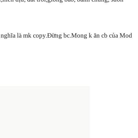
cs nghĩa là mk copy.Đừng bc.Mong k ăn cb của Mod