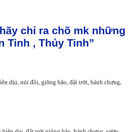
 hãy chỉ ra chõ mk những
n Tinh , Thủy Tinh”
ền dịu, núi đồi, giông bão, đất trời, bánh chưng,
,hiền dịu, đất trời,giông bão, bánh chưng, sườn