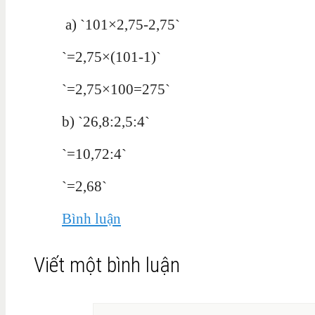
a) `101×2,75-2,75`
`=2,75×(101-1)`
`=2,75×100=275`
b) `26,8:2,5:4`
`=10,72:4`
`=2,68`
Bình luận
Viết một bình luận