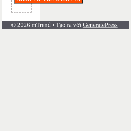
© 2026 mTrend
• Tạo ra với
GeneratePress