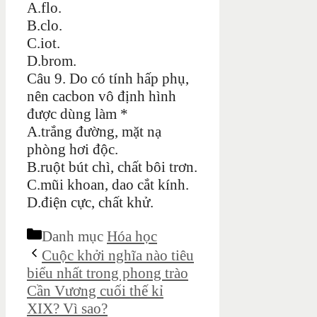
A.flo.
B.clo.
C.iot.
D.brom.
Câu 9. Do có tính hấp phụ,
nên cacbon vô định hình
được dùng làm *
A.trắng đường, mặt nạ
phòng hơi độc.
B.ruột bút chì, chất bôi trơn.
C.mũi khoan, dao cắt kính.
D.điện cực, chất khử.
Danh mục
Hóa học
Cuộc khởi nghĩa nào tiêu
biểu nhất trong phong trào
Cần Vương cuối thế kỉ
XIX? Vì sao?