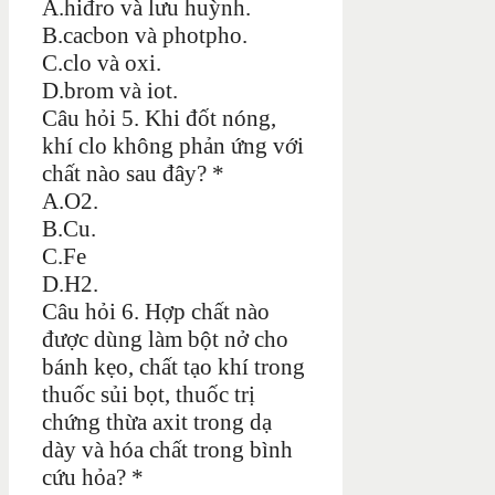
A.hiđro và lưu huỳnh.
B.cacbon và photpho.
C.clo và oxi.
D.brom và iot.
Câu hỏi 5. Khi đốt nóng,
khí clo không phản ứng với
chất nào sau đây? *
A.O2.
B.Cu.
C.Fe
D.H2.
Câu hỏi 6. Hợp chất nào
được dùng làm bột nở cho
bánh kẹo, chất tạo khí trong
thuốc sủi bọt, thuốc trị
chứng thừa axit trong dạ
dày và hóa chất trong bình
cứu hỏa? *