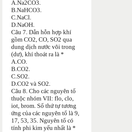
A.Na2CO3.
B.NaHCO3.
C.NaCl.
D.NaOH.
Câu 7. Dẫn hỗn hợp khí
gồm CO2, CO, SO2 qua
dung dịch nước vôi trong
(dư), khí thoát ra là *
A.CO.
B.CO2.
C.SO2.
D.CO2 và SO2.
Câu 8. Cho các nguyên tố
thuộc nhóm VII: flo, clo,
iot, brom. Số thứ tự tương
ứng của các nguyên tố là 9,
17, 53, 35. Nguyên tố có
tính phi kim yếu nhất là *