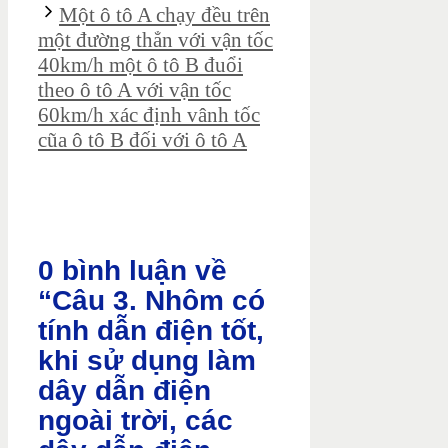
Một ô tô A chạy đều trên
một đường thẳn với vận tốc
40km/h một ô tô B đuổi
theo ô tô A với vận tốc
60km/h xác định vânh tốc
cũa ô tô B đối với ô tô A
0 bình luận về
“Câu 3. Nhôm có
tính dẫn điện tốt,
khi sử dụng làm
dây dẫn điện
ngoài trời, các