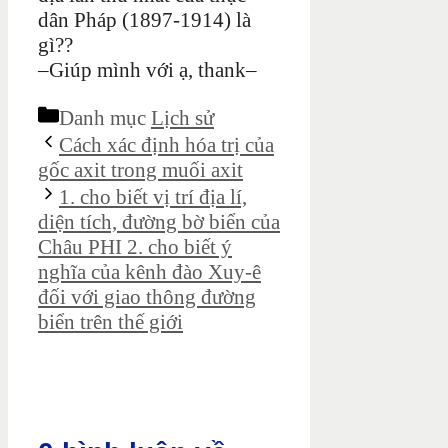
dân Pháp (1897-1914) là
gì??
–Giúp mình với ạ, thank–
Danh mục
Lịch sử
Cách xác định hóa trị của
gốc axit trong muối axit
1. cho biết vị trí địa lí,
diện tích, đường bờ biển của
Châu PHI 2. cho biết ý
nghĩa của kênh đào Xuy-ê
đối với giao thông đường
biển trên thế giới