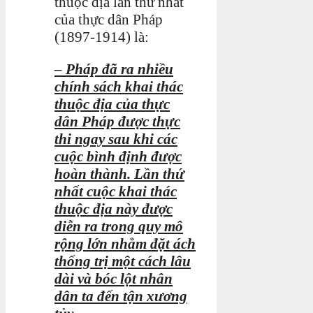
thuộc địa lần thứ nhất
của thực dân Pháp
(1897-1914) là:
– Pháp đã ra n
hiều
chính sách khai thác
thuộc địa của thực
dân Pháp được thực
thi ngay sau khi các
cuộc bình định được
hoàn thành. Lần thứ
nhất cuộc khai thác
thuộc địa này được
diễn ra trong quy mô
rộng lớn nhằm đặt ách
thống trị một cách lâu
dài và bóc lột nhân
dân ta đến tận xương