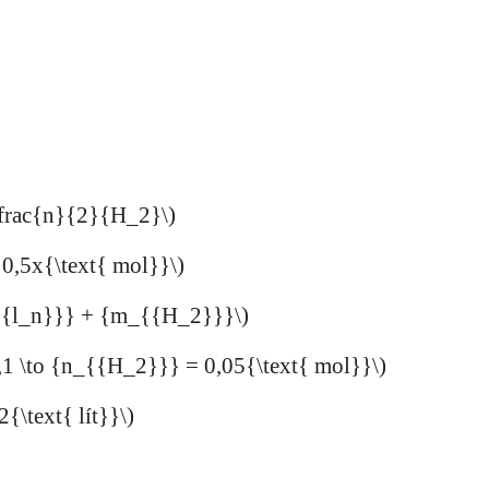
frac{n}{2}{H_2}\)
 0,5x{\text{ mol}}\)
{l_n}}} + {m_{{H_2}}}\)
 0,1 \to {n_{{H_2}}} = 0,05{\text{ mol}}\)
{\text{ lít}}\)