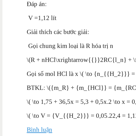
Đáp án:
V =1,12 lít
Giải thích các bước giải:
Gọi chung kim loại là R hóa trị n
\(R + nHCl\xrightarrow{{}}2RC{l_n} + \
Gọi số mol HCl là x \( \to {n_{{H_2}}} =
BTKL: \({m_R} + {m_{HCl}} = {m_{RC
\( \to 1,75 + 36,5x = 5,3 + 0,5x.2 \to x =
\( \to V = {V_{{H_2}}} = 0,05.22,4 = 1,12
Bình luận