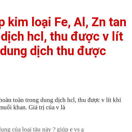
kim loại Fe, Al, Zn tan
ịch hcl, thu được v lít
 dung dịch thu được
oàn toàn trong dung dịch hcl, thu được v lít khí
uối khan. Giá trị của v là
ụng của loại tàu này ? giúp e vs ạ