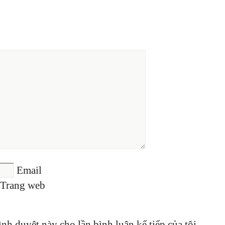
Email
Trang web
ình duyệt này cho lần bình luận kế tiếp của tôi.