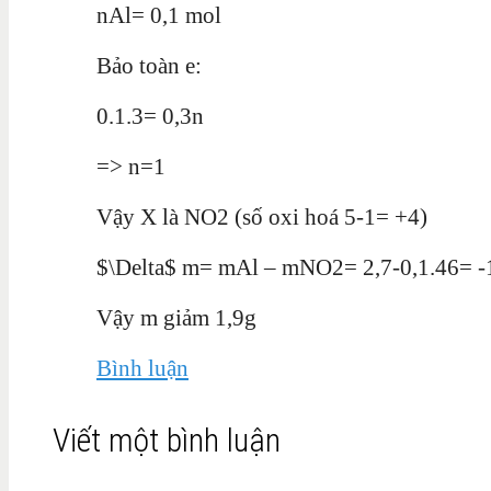
nAl= 0,1 mol
Bảo toàn e:
0.1.3= 0,3n
=> n=1
Vậy X là NO2 (số oxi hoá 5-1= +4)
$\Delta$ m= mAl – mNO2= 2,7-0,1.46= -
Vậy m giảm 1,9g
Bình luận
Viết một bình luận