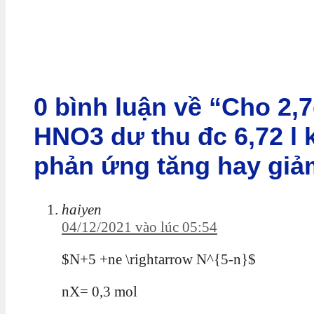
0 bình luận về “Cho 2,7
HNO3 dư thu đc 6,72 l 
phản ứng tăng hay giảm
haiyen
04/12/2021 vào lúc 05:54
$N+5 +ne \rightarrow N^{5-n}$
nX= 0,3 mol