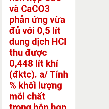
và CaCO3
phản ứng vừa
đủ với 0,5 lít
dung dịch HCl
thu được
0,448 lít khí
(đktc). a/ Tính
% khối lượng
mỗi chất
trong hỗn hợp