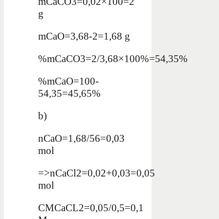
mCaCO3=0,02×100=2
g
mCaO=3,68-2=1,68 g
%mCaCO3=2/3,68×100%=54,35%
%mCaO=100-
54,35=45,65%
b)
nCaO=1,68/56=0,03
mol
=>nCaCl2=0,02+0,03=0,05
mol
CMCaCL2=0,05/0,5=0,1