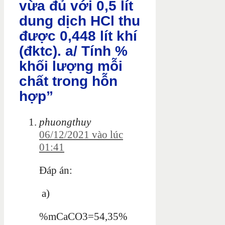
vừa đủ với 0,5 lít
dung dịch HCl thu
được 0,448 lít khí
(đktc). a/ Tính %
khối lượng mỗi
chất trong hỗn
hợp”
phuongthuy
06/12/2021 vào lúc
01:41
Đáp án:
a)
%mCaCO3=54,35%