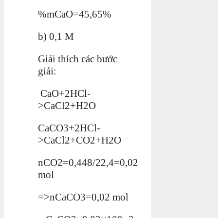
%mCaO=45,65%
b) 0,1 M
Giải thích các bước
giải:
CaO+2HCl-
>CaCl2+H2O
CaCO3+2HCl-
>CaCl2+CO2+H2O
nCO2=0,448/22,4=0,02
mol
=>nCaCO3=0,02 mol