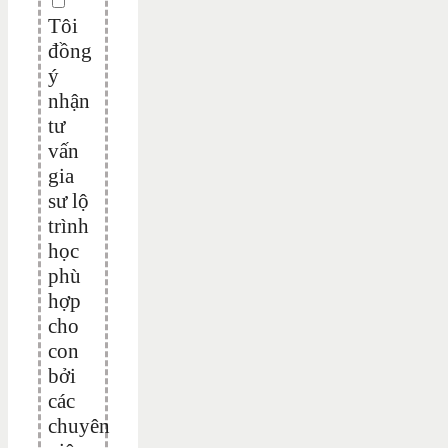
Tôi
đồng
ý
nhận
tư
vấn
gia
sư lộ
trình
học
phù
hợp
cho
con
bởi
các
chuyên