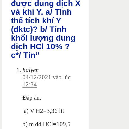
được dung dịch X
và khí Y. a/ Tính
thể tích khí Y
(đktc)? b/ Tính
khối lượng dung
dịch HCl 10% ?
c*/ Tín”
haiyen
04/12/2021 vào lúc
12:34
Đáp án:
a) V H2=3,36 lít
b) m dd HCl=109,5