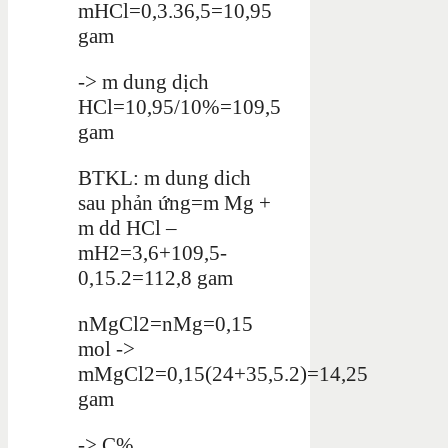
mHCl=0,3.36,5=10,95
gam
-> m dung dịch
HCl=10,95/10%=109,5
gam
BTKL: m dung dich
sau phản ứng=m Mg +
m dd HCl –
mH2=3,6+109,5-
0,15.2=112,8 gam
nMgCl2=nMg=0,15
mol ->
mMgCl2=0,15(24+35,5.2)=14,25
gam
-> C%