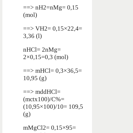
==> nH2=nMg= 0,15
(mol)
==> VH2= 0,15×22,4=
3,36 (l)
nHCl= 2nMg=
2×0,15=0,3 (mol)
==> mHCl= 0,3×36,5=
10,95 (g)
==> mddHCl=
(mctx100)/C%=
(10,95×100)/10= 109,5
(g)
mMgCl2= 0,15×95=