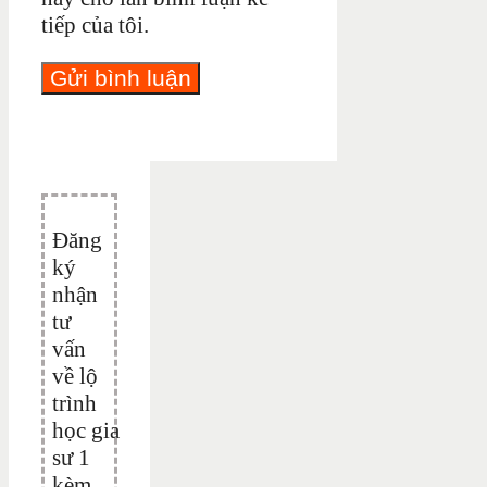
tiếp của tôi.
Đăng
ký
nhận
tư
vấn
về lộ
trình
học gia
sư 1
kèm