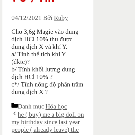
04/12/2021
Bởi
Ruby
Cho 3,6g Magie vào dung
dịch HCl 10% thu được
dung dịch X và khí Y.
a/ Tính thể tích khí Y
(đktc)?
b/ Tính khối lượng dung
dịch HCl 10% ?
c*/ Tính nồng độ phần trăm
dung dịch X ?
Danh mục
Hóa học
he ( buy) me a big doll on
my birthday since last year
people ( already leave) the