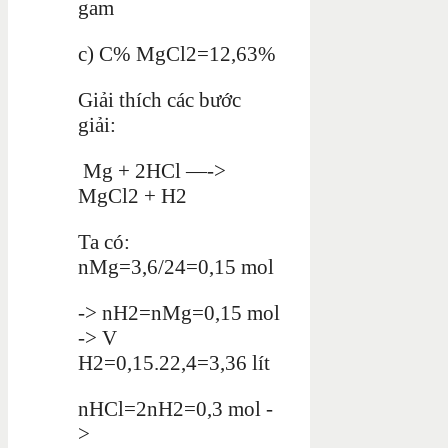
gam
c) C% MgCl2=12,63%
Giải thích các bước
giải:
Mg + 2HCl —->
MgCl2 + H2
Ta có:
nMg=3,6/24=0,15 mol
-> nH2=nMg=0,15 mol
-> V
H2=0,15.22,4=3,36 lít
nHCl=2nH2=0,3 mol -
>