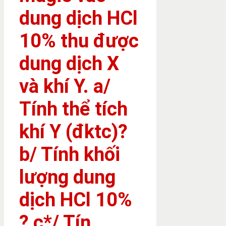
dung dịch HCl
10% thu được
dung dịch X
và khí Y. a/
Tính thể tích
khí Y (đktc)?
b/ Tính khối
lượng dung
dịch HCl 10%
? c*/ Tín