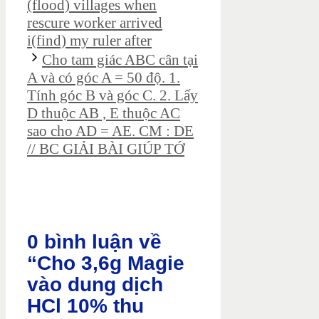
(flood) villages when
rescure worker arrived
i(find) my ruler after
Cho tam giác ABC cân tại
A và có góc A = 50 độ. 1.
Tính góc B và góc C. 2. Lấy
D thuộc AB , E thuộc AC
sao cho AD = AE. CM : DE
// BC GIẢI BÀI GIÚP TỚ
0 bình luận về
“Cho 3,6g Magie
vào dung dịch
HCl 10% thu