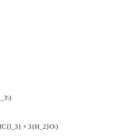
O_3\)
RC{l_3} + 3{H_2}O\)