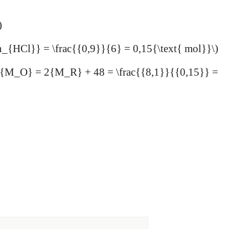
)
_{HCl}} = \frac{{0,9}}{6} = 0,15{\text{ mol}}\)
{M_O} = 2{M_R} + 48 = \frac{{8,1}}{{0,15}} =