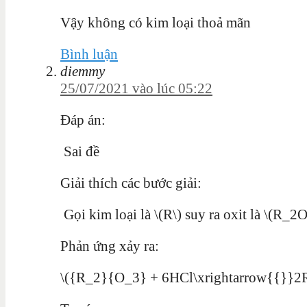
Vậy không có kim loại thoả mãn
Bình luận
diemmy
25/07/2021 vào lúc 05:22
Đáp án:
Sai đề
Giải thích các bước giải:
Gọi kim loại là \(R\) suy ra oxit là \(R_2
Phản ứng xảy ra:
\({R_2}{O_3} + 6HCl\xrightarrow{{}}2