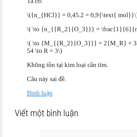
Ta có:
\({n_{HCl}} = 0,45.2 = 0,9{\text{ mol}}\
\( \to {n_{{R_2}{O_3}}} = \frac{1}{6}{n
\( \to {M_{{R_2}{O_3}}} = 2{M_R} + 3
54 \to R = 3\)
Không tồn tại kim loại cần tìm.
Câu này sai đề.
Bình luận
Viết một bình luận