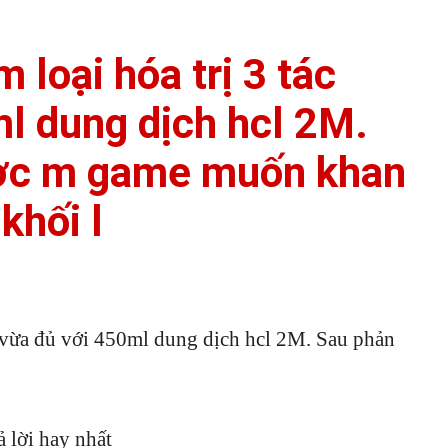
 loại hóa trị 3 tác
l dung dịch hcl 2M.
ược m game muốn khan
khối l
g vừa đủ với 450ml dung dịch hcl 2M. Sau phản
ả lời hay nhất