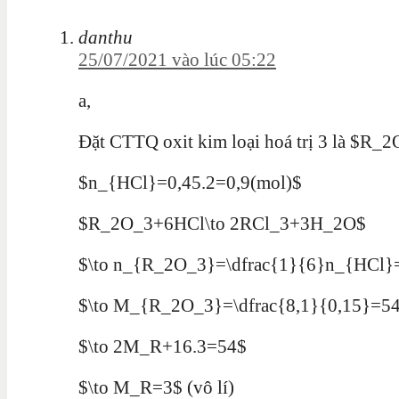
danthu
25/07/2021 vào lúc 05:22
a,
Đặt CTTQ oxit kim loại hoá trị 3 là $R_
$n_{HCl}=0,45.2=0,9(mol)$
$R_2O_3+6HCl\to 2RCl_3+3H_2O$
$\to n_{R_2O_3}=\dfrac{1}{6}n_{HCl}
$\to M_{R_2O_3}=\dfrac{8,1}{0,15}=5
$\to 2M_R+16.3=54$
$\to M_R=3$ (vô lí)