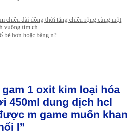
ảm chiều dài đồng thời tăng chiều rộng cùng một
nh vuông tìm ch
 tố bé hơn hoặc bằng n?
 gam 1 oxit kim loại hóa
ới 450ml dung dịch hcl
 được m game muốn khan
hối l”