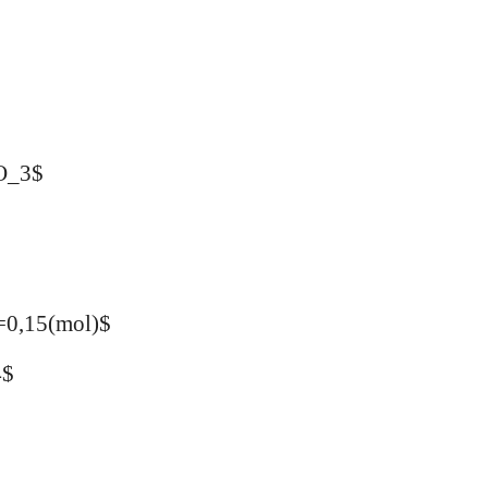
2O_3$
=0,15(mol)$
4$