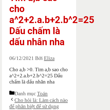
cho
a^2+2.a.b+2.b^2=25
Dấu chấm là
dấu nhân nha
06/12/2021
Bởi
Eliza
Cho a,b >0. Tìm a,b sao cho
a^2+2.a.b+2.b^2=25 Dấu
chấm là dấu nhân nha
Danh mục
Toán
Cho hỏi là: Làm cách nào
để phân biệt để sử dụng