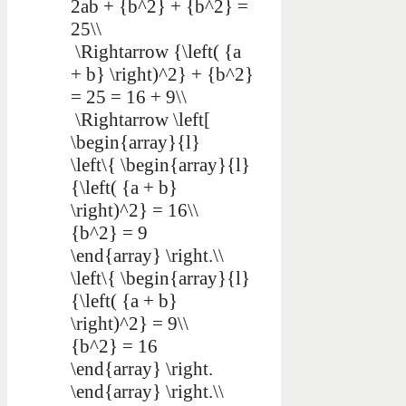
2ab + {b^2} + {b^2} =
25\\
\Rightarrow {\left( {a
+ b} \right)^2} + {b^2}
= 25 = 16 + 9\\
\Rightarrow \left[
\begin{array}{l}
\left\{ \begin{array}{l}
{\left( {a + b}
\right)^2} = 16\\
{b^2} = 9
\end{array} \right.\\
\left\{ \begin{array}{l}
{\left( {a + b}
\right)^2} = 9\\
{b^2} = 16
\end{array} \right.
\end{array} \right.\\