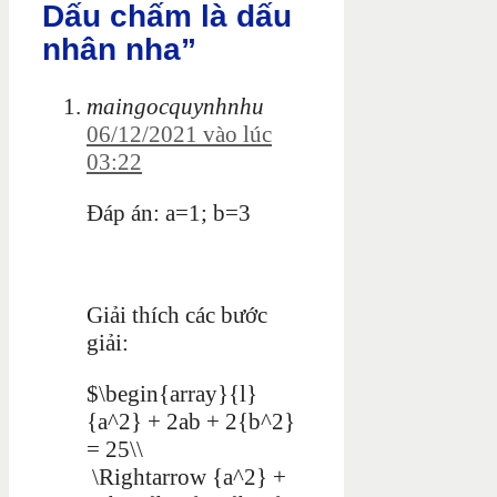
Dấu chấm là dấu
nhân nha”
maingocquynhnhu
06/12/2021 vào lúc
03:22
Đáp án: a=1; b=3
Giải thích các bước
giải:
$\begin{array}{l}
{a^2} + 2ab + 2{b^2}
= 25\\
\Rightarrow {a^2} +