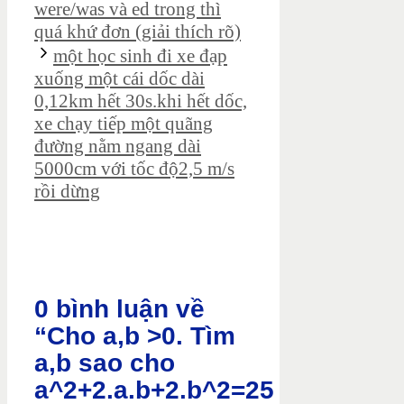
were/was và ed trong thì
quá khứ đơn (giải thích rõ)
một học sinh đi xe đạp
xuống một cái dốc dài
0,12km hết 30s.khi hết dốc,
xe chạy tiếp một quãng
đường nằm ngang dài
5000cm với tốc độ2,5 m/s
rồi dừng
0 bình luận về
“Cho a,b >0. Tìm
a,b sao cho
a^2+2.a.b+2.b^2=25