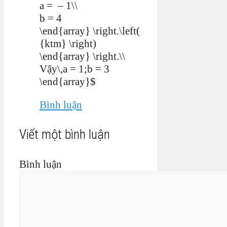
a = – 1\\
b = 4
\end{array} \right.\left(
{ktm} \right)
\end{array} \right.\\
Vậy\,a = 1;b = 3
\end{array}$
Bình luận
Viết một bình luận
Bình luận