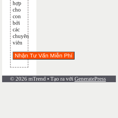
hợp
cho
con
bởi
các
chuyên
viên
© 2026 mTrend
• Tạo ra với
GeneratePress