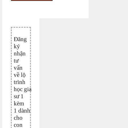
Đăng
ký
nhận
tư
vấn
về lộ
trình
học gia
sư 1
kèm
1 dành
cho
con