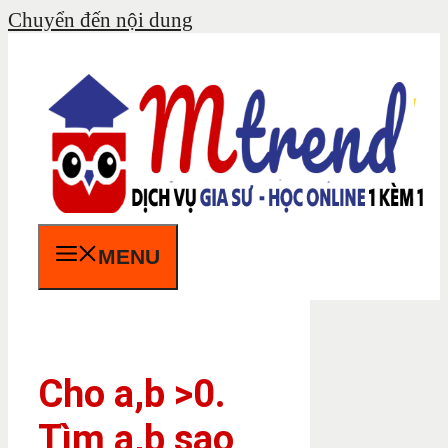
Chuyển đến nội dung
MENU
Cho a,b >0.
Tìm a,b sao