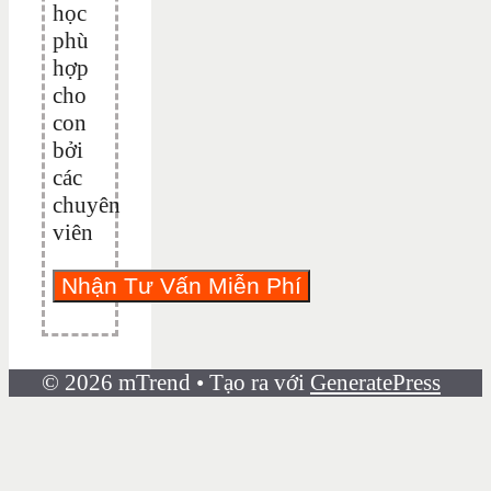
học
phù
hợp
cho
con
bởi
các
chuyên
viên
© 2026 mTrend
• Tạo ra với
GeneratePress