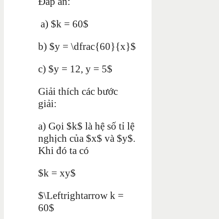
Đáp án:
a) $k = 60$
b) $y = \dfrac{60}{x}$
c) $y = 12, y = 5$
Giải thích các bước
giải:
a) Gọi $k$ là hệ số tỉ lệ
nghịch của $x$ và $y$.
Khi đó ta có
$k = xy$
$\Leftrightarrow k =
60$