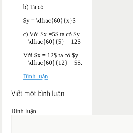
b) Ta có
$y = \dfrac{60}{x}$
c) Với $x =5$ ta có $y
= \dfrac{60}{5} = 12$
Với $x = 12$ ta có $y
= \dfrac{60}{12} = 5$.
Bình luận
Viết một bình luận
Bình luận