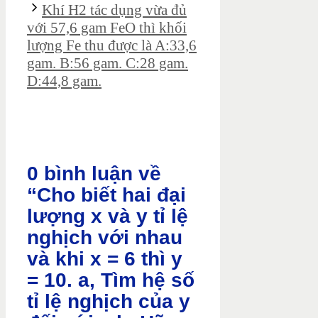
Khí H2 tác dụng vừa đủ
với 57,6 gam FeO thì khối
lượng Fe thu được là A:33,6
gam. B:56 gam. C:28 gam.
D:44,8 gam.
0 bình luận về
“Cho biết hai đại
lượng x và y tỉ lệ
nghịch với nhau
và khi x = 6 thì y
= 10. a, Tìm hệ số
tỉ lệ nghịch của y