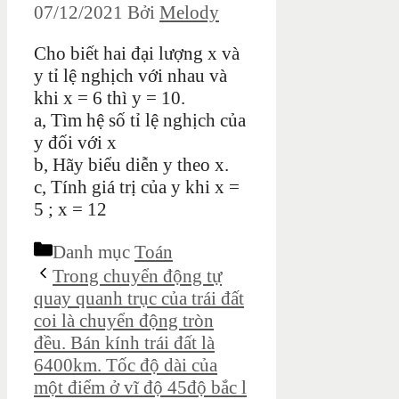
07/12/2021
Bởi
Melody
Cho biết hai đại lượng x và
y tỉ lệ nghịch với nhau và
khi x = 6 thì y = 10.
a, Tìm hệ số tỉ lệ nghịch của
y đối với x
b, Hãy biểu diễn y theo x.
c, Tính giá trị của y khi x =
5 ; x = 12
Danh mục
Toán
Trong chuyển động tự
quay quanh trục của trái đất
coi là chuyển động tròn
đều. Bán kính trái đất là
6400km. Tốc độ dài của
một điểm ở vĩ độ 45độ bắc l