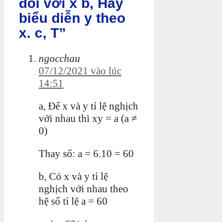
đối với x b, Hãy
biểu diễn y theo
x. c, T”
ngocchau
07/12/2021 vào lúc
14:51
a, Để x và y tỉ lệ nghịch
với nhau thì xy = a (a
≠
0)
Thay số: a = 6.10 = 60
b, Có x và y tỉ lệ
nghịch với nhau theo
hệ số tỉ lệ a = 60