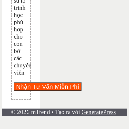
sư lộ
trình
học
phù
hợp
cho
con
bởi
các
chuyên
viên
© 2026 mTrend
• Tạo ra với
GeneratePress