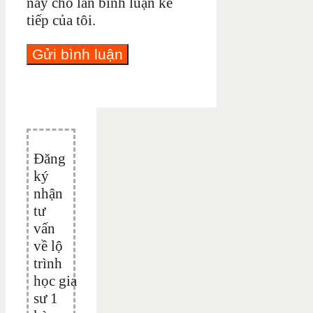
này cho lần bình luận kế
tiếp của tôi.
Đăng
ký
nhận
tư
vấn
về lộ
trình
học gia
sư 1