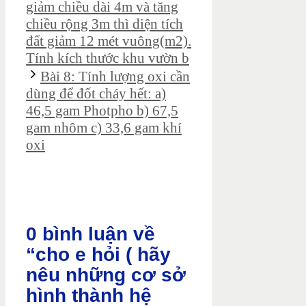
giảm chiều dài 4m và tăng
chiều rộng 3m thì diện tích
đất giảm 12 mét vuông(m2).
Tính kích thước khu vườn b
Bài 8: Tính lượng oxi cần
dùng để đốt cháy hết: a)
46,5 gam Photpho b) 67,5
gam nhôm c) 33,6 gam khí
oxi
0 bình luận về
“cho e hỏi ( hãy
nêu những cơ sở
hình thành hệ