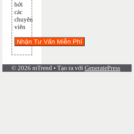
bởi
các
chuyên
viên
© 2026 mTrend
• Tạo ra với
GeneratePress