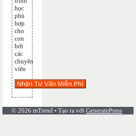
trình
học
phù
hợp
cho
con
bởi
các
chuyên
viên
© 2026 mTrend
• Tạo ra với
GeneratePress