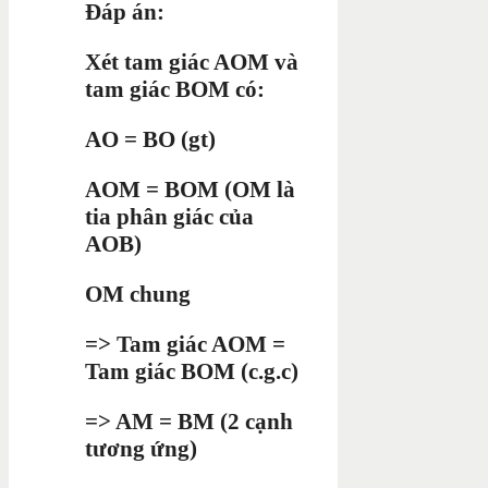
Đáp án:
Xét tam giác AOM và
tam giác BOM có:
AO = BO (gt)
AOM = BOM (OM là
tia phân giác của
AOB)
OM chung
=> Tam giác AOM =
Tam giác BOM (c.g.c)
=> AM = BM (2 cạnh
tương ứng)