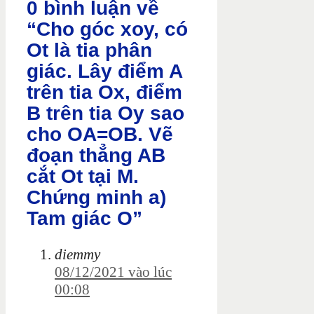
0 bình luận về
“Cho góc xoy, có
Ot là tia phân
giác. Lây điểm A
trên tia Ox, điểm
B trên tia Oy sao
cho OA=OB. Vẽ
đoạn thẳng AB
cắt Ot tại M.
Chứng minh a)
Tam giác O”
diemmy
08/12/2021 vào lúc
00:08