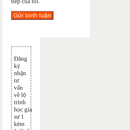
tiếp của tôi.
Đăng
ký
nhận
tư
vấn
về lộ
trình
học gia
sư 1
kèm