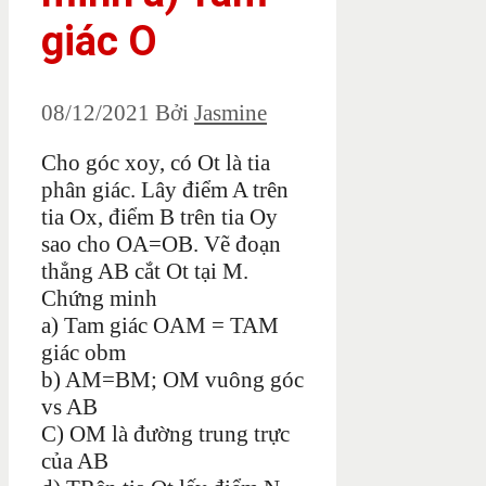
giác O
08/12/2021
Bởi
Jasmine
Cho góc xoy, có Ot là tia
phân giác. Lây điểm A trên
tia Ox, điểm B trên tia Oy
sao cho OA=OB. Vẽ đoạn
thẳng AB cắt Ot tại M.
Chứng minh
a) Tam giác OAM = TAM
giác obm
b) AM=BM; OM vuông góc
vs AB
C) OM là đường trung trực
của AB