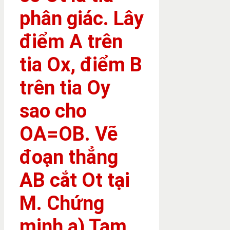
phân giác. Lây
điểm A trên
tia Ox, điểm B
trên tia Oy
sao cho
OA=OB. Vẽ
đoạn thẳng
AB cắt Ot tại
M. Chứng
minh a) Tam