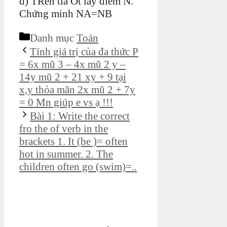
d) TRên tia Ot lấy điểm N.
Chứng minh NA=NB
Danh mục
Toán
Tính giá trị của đa thức P
= 6x mũ 3 – 4x mũ 2 y –
14y mũ 2 + 21 xy + 9 tại
x,y thỏa mãn 2x mũ 2 + 7y
= 0 Mn giúp e vs ạ !!!
Bài 1: Write the correct
fro the of verb in the
brackets 1. It (be )= often
hot in summer. 2. The
children often go (swim)=..