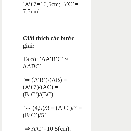
`A’C’=10,5cm; B’C’ =
7,5cm`
Giải thích các bước
giải:
Ta có: `ΔA’B’C’ ~
ΔABC`
`⇒ (A’B’)/(AB) =
(A’C’)/(AC) =
(B’C’)/(BC)`
`⇔ (4,5)/3 = (A’C’)/7 =
(B’C’)/5`
`⇒ A’C’=10,5(cm);