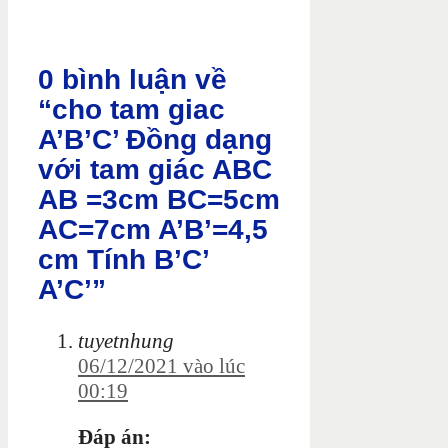
0 bình luận về
“cho tam giac
A’B’C’ Đồng dạng
với tam giác ABC
AB =3cm BC=5cm
AC=7cm A’B’=4,5
cm Tính B’C’
A’C’”
tuyetnhung
06/12/2021 vào lúc
00:19
Đáp án: