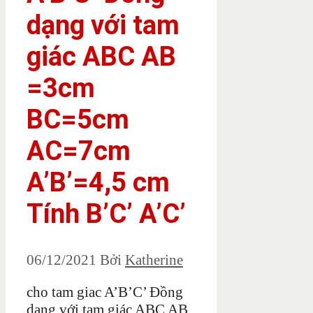
dạng với tam
giác ABC AB
=3cm
BC=5cm
AC=7cm
A’B’=4,5 cm
Tính B’C’ A’C’
06/12/2021
Bởi
Katherine
cho tam giac A’B’C’ Đồng
dạng với tam giác ABC AB