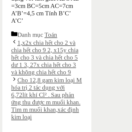
=3cm BC=5cm AC=7cm
A’B’=4,5 cm Tính B’C’
A’C’
Danh mục
Toán
1,x2x chia hết cho 2 và
chia hết cho 9 2, x15y chia
hết cho 3 và chia hết cho 5
dư 1 3, 27x chia hết cho 3
và không chia hết cho 9
Cho 12,8 gam kim loại M
hóa trị 2 tác dụng với
6,72lít khí Cl² . Sau phản
ứng thu được m muối khan.
Tìm m muối khan,xác định
kim loại