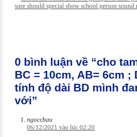
sure should special show school person sound 
0 bình luận về “cho ta
BC = 10cm, AB= 6cm ; D
tính độ dài BD mình đ
với”
ngocchau
06/12/2021 vào lúc 02:20