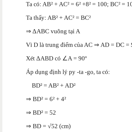
Ta có: AB² + AC² = 6² +8² = 100; BC² = 1
Ta thấy: AB² + AC² = BC²
⇒ ΔABC vuông tại A
Vì D là trung điểm của AC ⇒ AD = DC = 
Xét ΔABD có ∠A = 90
º
Áp dụng định lý py -ta -go, ta có:
BD² = AB² + AD²
⇒ BD² = 6² + 4²
⇒ BD² = 52
⇒ BD = √52 (cm)