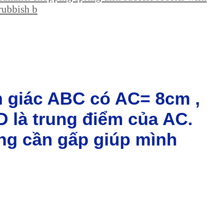
rubbish b
m giác ABC có AC= 8cm ,
 là trung điểm của AC.
ang cần gấp giúp mình