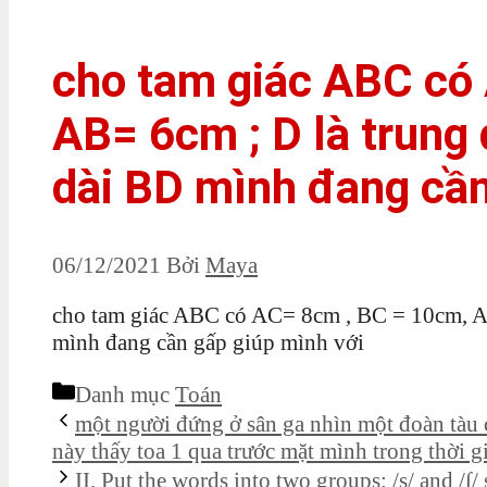
cho tam giác ABC có
AB= 6cm ; D là trung
dài BD mình đang cần
06/12/2021
Bởi
Maya
cho tam giác ABC có AC= 8cm , BC = 10cm, AB
mình đang cần gấp giúp mình với
Danh mục
Toán
một người đứng ở sân ga nhìn một đoàn tàu
này thấy toa 1 qua trước mặt mình trong thời gi
II. Put the words into two groups: /s/ and /