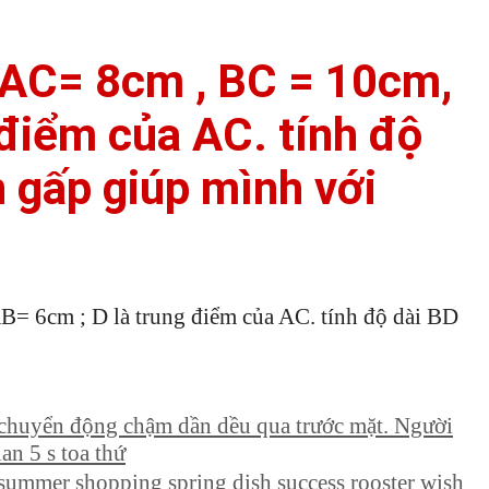
 AC= 8cm , BC = 10cm,
 điểm của AC. tính độ
 gấp giúp mình với
= 6cm ; D là trung điểm của AC. tính độ dài BD
 chuyển động chậm dần dều qua trước mặt. Người
an 5 s toa thứ
∫/ summer shopping spring dish success rooster wish