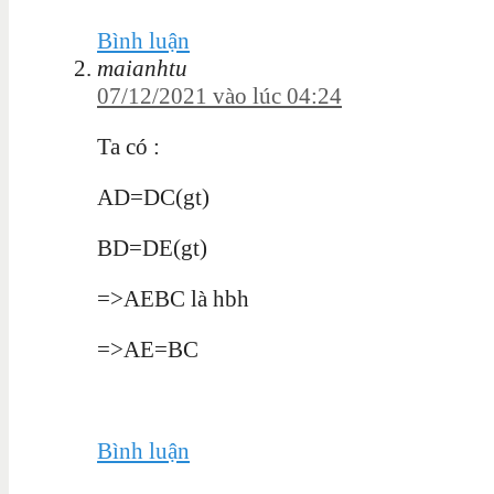
Bình luận
maianhtu
07/12/2021 vào lúc 04:24
Ta có :
AD=DC(gt)
BD=DE(gt)
=>AEBC là hbh
=>AE=BC
Bình luận