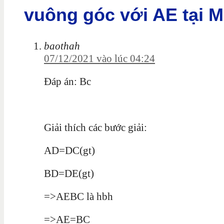
vuông góc với AE tại 
baothah
07/12/2021 vào lúc 04:24
Đáp án: Bc
Giải thích các bước giải:
AD=DC(gt)
BD=DE(gt)
=>AEBC là hbh
=>AE=BC