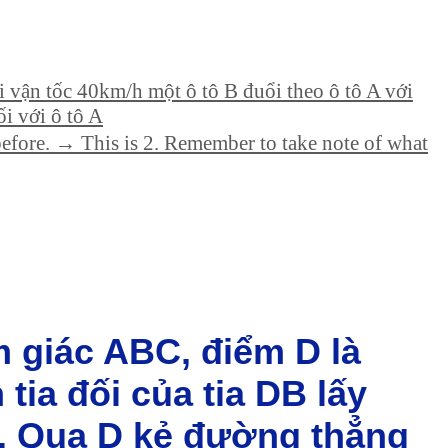
 vận tốc 40km/h một ô tô B đuổi theo ô tô A với
i với ô tô A
 before. → This is 2. Remember to take note of what
m giác ABC, điểm D là
tia đối của tia DB lấy
. Qua D kẻ đường thẳng