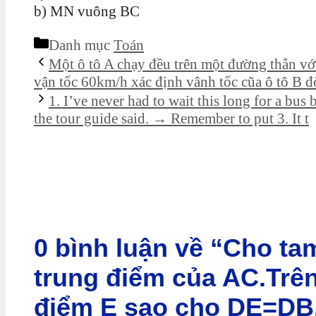
b) MN vuông BC
Danh mục
Toán
Một ô tô A chạy đều trên một đường thẳn với
vận tốc 60km/h xác định vânh tốc cũa ô tô B đố
1. I’ve never had to wait this long for a bus
the tour guide said. → Remember to put 3. It t
0 bình luận về “Cho ta
trung điểm của AC.Trên 
điểm E sao cho DE=DB