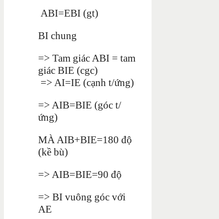
ABI=EBI (gt)
BI chung
=> Tam giác ABI = tam
giác BIE (cgc)
=> AI=IE (cạnh t/ứng)
=> AIB=BIE (góc t/
ứng)
MÀ AIB+BIE=180 độ
(kề bù)
=> AIB=BIE=90 độ
=> BI vuông góc với
AE