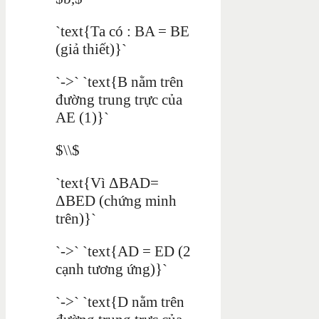
`text{Ta có : BA = BE
(giả thiết)}`
`->` `text{B nằm trên
đường trung trực của
AE (1)}`
$\\$
`text{Vì ΔBAD=
ΔBED (chứng minh
trên)}`
`->` `text{AD = ED (2
cạnh tương ứng)}`
`->` `text{D nằm trên