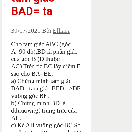
BAD= ta
30/07/2021
Bởi
Elliana
Cho tam giác ABC (góc
A=90 độ),BD là phân giác
của góc B (D thuộc
AC).Trên tia BC lấy điểm E
sao cho BA=BE.
a) Chứng minh tam giác
BAD= tam giác BED =>DE
vuông góc BE.
b) Chứng minh BD là
dduuowngf trung trực của
AE.
c) Kẻ AH vuông góc BC.So