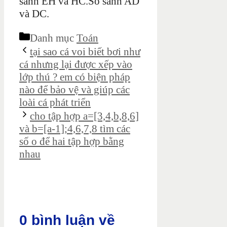
sánh EH và HC.So sánh AD
và DC.
Danh mục
Toán
tại sao cá voi biết bơi như
cá nhưng lại được xếp vào
lớp thú ? em có biện pháp
nào để bảo vệ và giúp các
loài cá phát triển
cho tập hợp a=[3,4,b,8,6]
và b=[a-1];4,6,7,8 tìm các
số o để hai tập hợp bằng
nhau
0 bình luận về