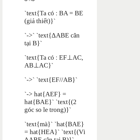
`text{Ta có : BA = BE
(giả thiết)}`
`->` `text{ΔABE cân
tại B}`
`text{Ta có : EF⊥AC,
AB⊥AC}`
`->` `text{EF//AB}`
`-> hat{AEF} =
hat{BAE}` `text{(2
góc so le trong)}`
`text{mà}` `hat{BAE}
= hat{HEA}` `text{(Vì
ΔABE cân tại B)}`