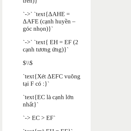
trên)}`
`->` `text{ΔAHE =
ΔAFE (cạnh huyền –
góc nhọn)}`
`->` `text{ EH = EF (2
cạnh tương ứng)}`
$\\$
`text{Xét ΔEFC vuông
tại F có :}`
`text{EC là cạnh lớn
nhất}`
`-> EC > EF`