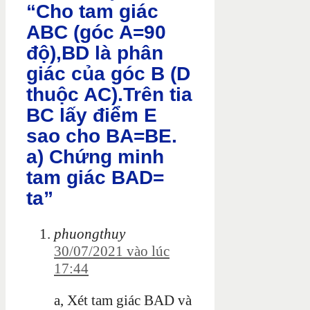
“Cho tam giác
ABC (góc A=90
độ),BD là phân
giác của góc B (D
thuộc AC).Trên tia
BC lấy điểm E
sao cho BA=BE.
a) Chứng minh
tam giác BAD=
ta”
phuongthuy
30/07/2021 vào lúc
17:44
a, Xét tam
giác BAD và