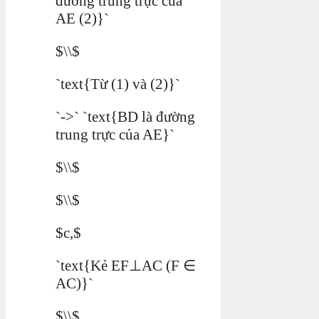
đường trung trực của
AE (2)}`
$\\$
`text{Từ (1) và (2)}`
`->` `text{BD là đường
trung trực của AE}`
$\\$
$\\$
$c,$
`text{Kẻ EF⊥AC (F ∈
AC)}`
$\\$