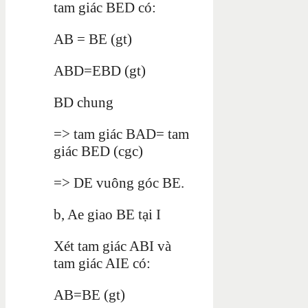
tam giác BED có:
AB = BE (gt)
ABD=EBD (gt)
BD chung
=> tam giác BAD= tam
giác BED (cgc)
=> DE vuông góc BE.
b, Ae giao BE tại I
Xét tam giác ABI và
tam giác AIE có:
AB=BE (gt)