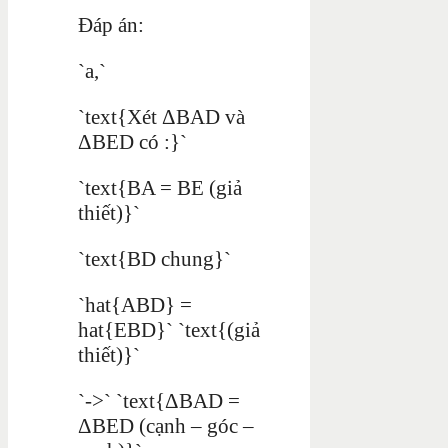
Đáp án:
`a,`
`text{Xét ΔBAD và
ΔBED có :}`
`text{BA = BE (giả
thiết)}`
`text{BD chung}`
`hat{ABD} =
hat{EBD}` `text{(giả
thiết)}`
`->` `text{ΔBAD =
ΔBED (cạnh – góc –