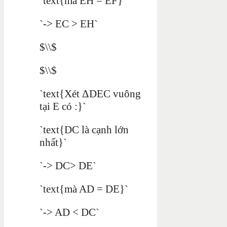
`text{mà EH = EF}`
`-> EC > EH`
$\\$
$\\$
`text{Xét ΔDEC vuông
tại E có :}`
`text{DC là cạnh lớn
nhất}`
`-> DC> DE`
`text{mà AD = DE}`
`-> AD < DC`