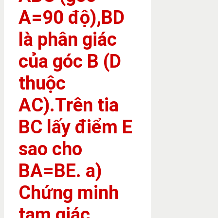
A=90 độ),BD
là phân giác
của góc B (D
thuộc
AC).Trên tia
BC lấy điểm E
sao cho
BA=BE. a)
Chứng minh
tam giác