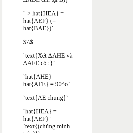
`-> hat{HEA} =
hat{AEF} (=
hat{BAE})`
$\\$
`text{Xét ΔAHE và
ΔAFE có :}`
`hat{AHE} =
hat{AFE} = 90^o`
`text{AE chung}`
`hat{HEA} =
hat{AEF}`
`text{(chứng minh