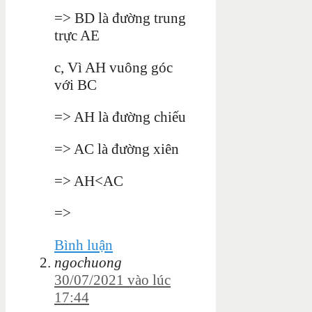
=> BD là đường trung
trực AE
c, Vì AH vuông góc
với BC
=> AH là đường chiếu
=> AC là đường xiên
=> AH<AC
=>
Bình luận
ngochuong
30/07/2021 vào lúc
17:44