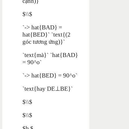
cạnh)}`
$\\$
`-> hat{BAD} =
hat{BED}` `text{(2
góc tương ứng)}`
`text{mà}` `hat{BAD}
= 90^o`
`-> hat{BED} = 90^o`
`text{hay DE⊥BE}`
$\\$
$\\$
$b,$