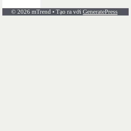
© 2026 mTrend
• Tạo ra với
GeneratePress