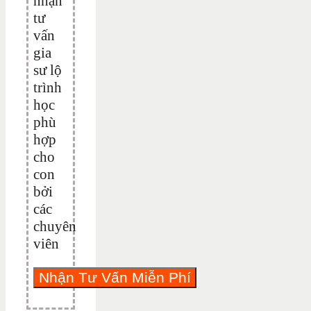
nhận
tư
vấn
gia
sư lộ
trình
học
phù
hợp
cho
con
bởi
các
chuyên
viên