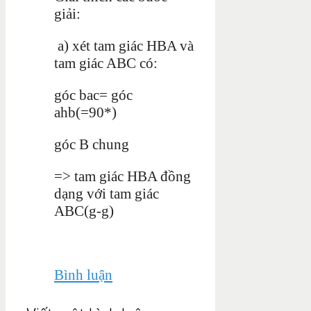
giải:
a) xét tam giác HBA và
tam giác ABC có:
góc bac= góc
ahb(=90*)
góc B chung
=>
tam giác HBA đồng
dạng với tam giác
ABC(g-g)
Bình luận