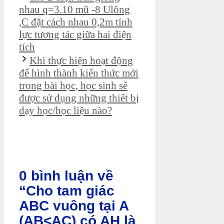
nhau q=3.10 mũ -8 Ulông
,C đặt cách nhau 0,2m tính
lực tương tác giữa hai điện
tích
Khi thực hiện hoạt động
để hình thành kiến thức mới
trong bài học, học sinh sẽ
được sử dụng những thiết bị
dạy học/học liệu nào?
0 bình luận về
“Cho tam giác
ABC vuông tại A
(AB<AC) có AH là