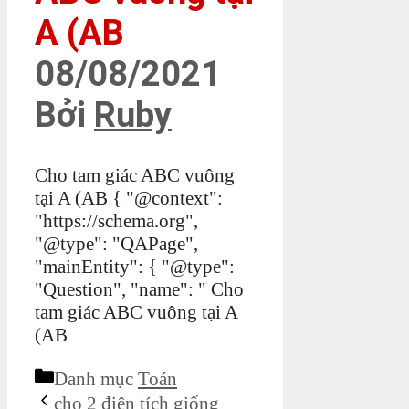
A (AB
08/08/2021
Bởi
Ruby
Cho tam giác ABC vuông
tại A (AB
{ "@context":
"https://schema.org",
"@type": "QAPage",
"mainEntity": { "@type":
"Question", "name": " Cho
tam giác ABC vuông tại A
(AB
Danh mục
Toán
cho 2 điện tích giống