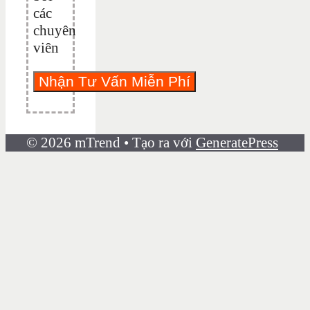
các
chuyên
viên
© 2026 mTrend
• Tạo ra với
GeneratePress