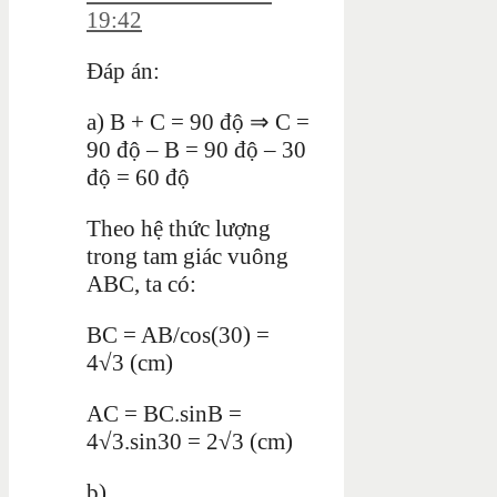
19:42
Đáp án:
a) B + C = 90 độ ⇒ C =
90 độ – B = 90 độ – 30
độ = 60 độ
Theo hệ thức lượng
trong tam giác vuông
ABC, ta có:
BC = AB/cos(30) =
4√3 (cm)
AC = BC.sinB =
4√3.sin30 = 2√3 (cm)
b)