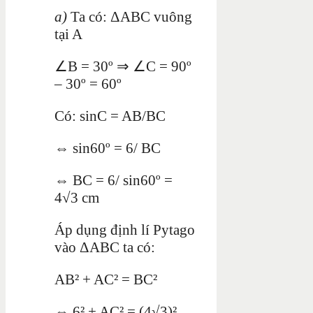
a)
Ta có: ΔABC vuông
tại A
∠B = 30
º ⇒ ∠C = 90º
– 30º = 60º
Có: sinC = AB/BC
⇔ sin60º = 6/ BC
⇔ BC = 6/ sin60º =
4√3 cm
Áp dụng định lí Pytago
vào ΔABC ta có:
AB² + AC² = BC²
⇔ 6² + AC² = (4√3)²