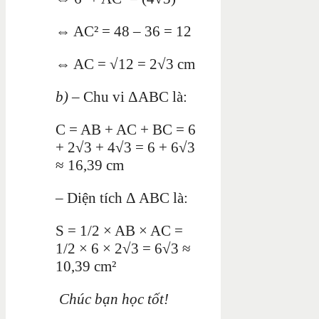
⇔ AC² = 48 – 36 = 12
⇔ AC = √12 = 2√3 cm
b)
– Chu vi ΔABC là:
C = AB + AC + BC = 6
+ 2√3 + 4√3 = 6 + 6√3
≈ 16,39 cm
– Diện tích Δ ABC là:
S = 1/2 × AB × AC =
1/2 × 6 × 2√3 = 6√3 ≈
10,39 cm²
Chúc bạn học tốt!