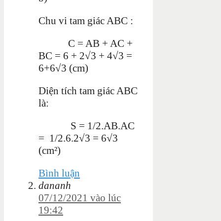
Chu vi tam giác ABC :
C = AB + AC +
BC = 6 + 2√3 + 4√3 =
6+6√3 (cm)
Diện tích tam giác ABC
là:
S = 1/2.AB.AC
= 1/2.6.2√3 = 6√3
(cm²)
Bình luận
dananh
07/12/2021 vào lúc
19:42