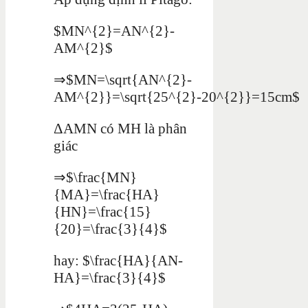
$MN^{2}=AN^{2}-
AM^{2}$
⇒$MN=\sqrt{AN^{2}-
AM^{2}}=\sqrt{25^{2}-20^{2}}=15cm$
ΔAMN có MH là phân
giác
⇒$\frac{MN}
{MA}=\frac{HA}
{HN}=\frac{15}
{20}=\frac{3}{4}$
hay: $\frac{HA}{AN-
HA}=\frac{3}{4}$