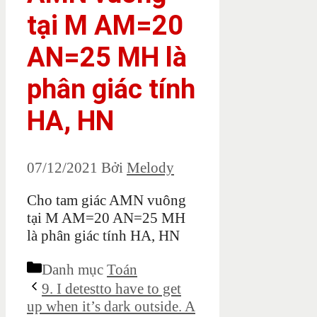
tại M AM=20
AN=25 MH là
phân giác tính
HA, HN
07/12/2021
Bởi
Melody
Cho tam giác AMN vuông
tại M AM=20 AN=25 MH
là phân giác tính HA, HN
Danh mục
Toán
9. I detestto have to get
up when it’s dark outside. A