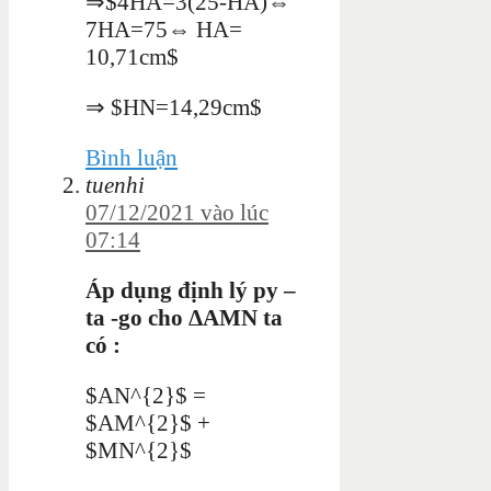
⇒$4HA=3(25-HA)⇔
7HA=75⇔ HA=
10,71cm$
⇒ $HN=14,29cm$
Bình luận
tuenhi
07/12/2021 vào lúc
07:14
Áp dụng định lý py –
ta -go cho ΔAMN ta
có :
$AN^{2}$ =
$AM^{2}$ +
$MN^{2}$