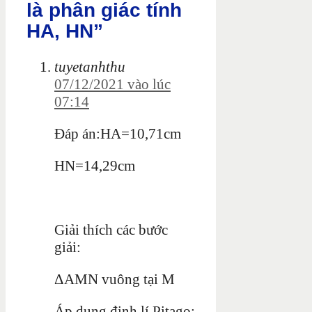
là phân giác tính
HA, HN”
tuyetanhthu
07/12/2021 vào lúc
07:14
Đáp án:HA=10,71cm
HN=14,29cm
Giải thích các bước
giải:
ΔAMN vuông tại M
Áp dụng định lí Pitago: