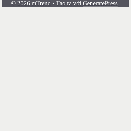
© 2026 mTrend
• Tạo ra với
GeneratePress