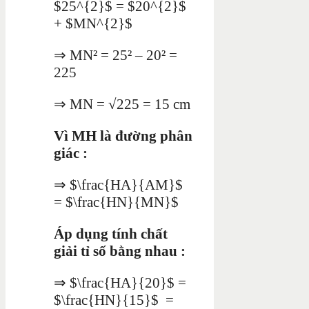
$25^{2}$ = $20^{2}$
+ $MN^{2}$
⇒ MN² = 25² – 20² =
225
⇒ MN = √225 = 15 cm
Vì MH là đường phân
giác :
⇒ $\frac{HA}{AM}$
= $\frac{HN}{MN}$
Áp dụng tính chất
giải tỉ số bằng nhau :
⇒ $\frac{HA}{20}$ =
$\frac{HN}{15}$ =