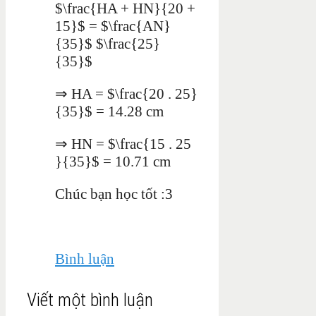
$\frac{HA + HN}{20 +
15}$ = $\frac{AN}
{35}$ $\frac{25}
{35}$
⇒ HA = $\frac{20 . 25}
{35}$ = 14.28 cm
⇒ HN = $\frac{15 . 25
}{35}$ = 10.71 cm
Chúc bạn học tốt :3
Bình luận
Viết một bình luận