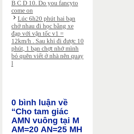
B C D 10. Do you fancyto
come on
Lúc 6h20 phút hai bạn
chở nhau đi học bằng xe
đạp với vận tốc v1 =
12km/h . Sau khi đi được 10
phút, 1 bạn chợt nhớ mình
bỏ quên viết ở nhà nên quay
l
0 bình luận về
“Cho tam giác
AMN vuông tại M
AM=20 AN=25 MH