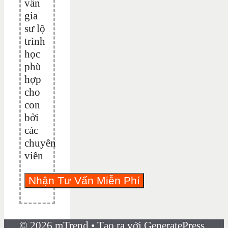
vấn
gia
sư lộ
trình
học
phù
hợp
cho
con
bởi
các
chuyên
viên
© 2026 mTrend
• Tạo ra với
GeneratePress