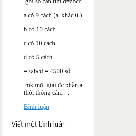
gọi số cần tìm d=abcd
a có 9 cách (a
khác 0 )
b có 10 cách
c có 10 cách
d có 5 cách
=>abcd = 4500 số
mk mới giải đc phần a
thôi thông cảm =.=
Bình luận
Viết một bình luận