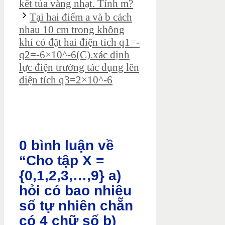
kết tủa vàng nhạt. Tính m?
Tại hai điểm a và b cách
nhau 10 cm trong không
khí có đặt hai điện tích q1=-
q2=-6×10^-6(C).xác định
lực điện trường tác dụng lên
điện tích q3=2×10^-6
0 bình luận về
“Cho tập X =
{0,1,2,3,…,9} a)
hỏi có bao nhiêu
số tự nhiên chẵn
có 4 chữ số b)