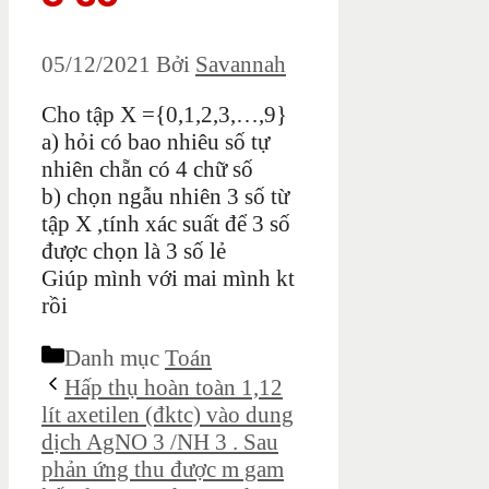
05/12/2021
Bởi
Savannah
Cho tập X ={0,1,2,3,…,9}
a) hỏi có bao nhiêu số tự
nhiên chẵn có 4 chữ số
b) chọn ngẫu nhiên 3 số từ
tập X ,tính xác suất để 3 số
được chọn là 3 số lẻ
Giúp mình với mai mình kt
rồi
Danh mục
Toán
Hấp thụ hoàn toàn 1,12
lít axetilen (đktc) vào dung
dịch AgNO 3 /NH 3 . Sau
phản ứng thu được m gam