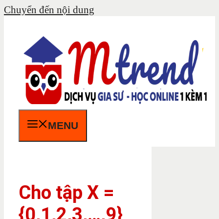
Chuyển đến nội dung
MENU
Cho tập X =
{0,1,2,3,…,9}