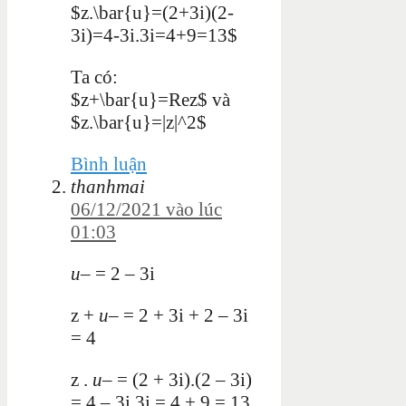
$z.\bar{u}=(2+3i)(2-
3i)=4-3i.3i=4+9=13$
Ta có:
$z+\bar{u}=Rez$ và
$z.\bar{u}=|z|^2$
Bình luận
thanhmai
06/12/2021 vào lúc
01:03
u
–
= 2 – 3i
z +
u
–
= 2 + 3i + 2 – 3i
= 4
z .
u
–
= (2 + 3i).(2 – 3i)
= 4 – 3i.3i = 4 + 9 = 13