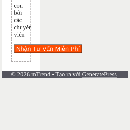
con
bởi
các
chuyên
viên
© 2026 mTrend
• Tạo ra với
GeneratePress