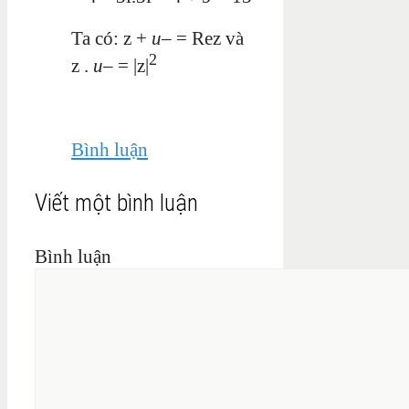
Ta có: z +
u
–
= Rez và
2
z .
u
–
= |z|
Bình luận
Viết một bình luận
Bình luận