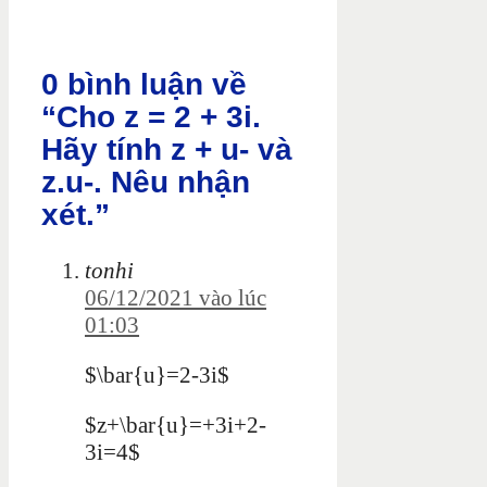
0 bình luận về
“Cho z = 2 + 3i.
Hãy tính z + u- và
z.u-. Nêu nhận
xét.”
tonhi
06/12/2021 vào lúc
01:03
$\bar{u}=2-3i$
$z+\bar{u}=+3i+2-
3i=4$