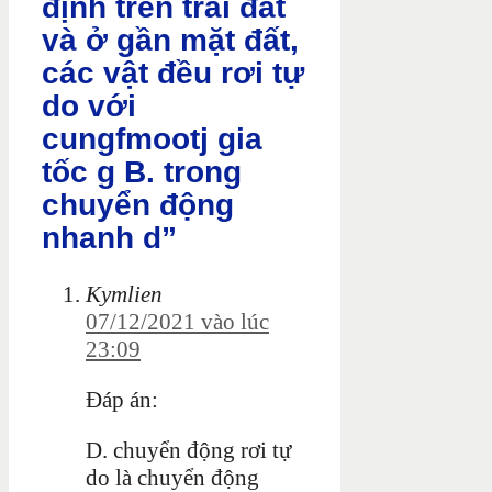
định trên trái đất
và ở gần mặt đất,
các vật đều rơi tự
do với
cungfmootj gia
tốc g B. trong
chuyển động
nhanh d”
Kymlien
07/12/2021 vào lúc
23:09
Đáp án:
D. chuyển động rơi tự
do là chuyển động