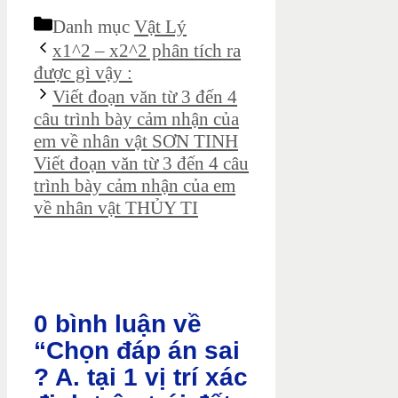
Danh mục
Vật Lý
x1^2 – x2^2 phân tích ra
được gì vậy :
Viết đoạn văn từ 3 đến 4
câu trình bày cảm nhận của
em về nhân vật SƠN TINH
Viết đoạn văn từ 3 đến 4 câu
trình bày cảm nhận của em
về nhân vật THỦY TI
0 bình luận về
“Chọn đáp án sai
? A. tại 1 vị trí xác