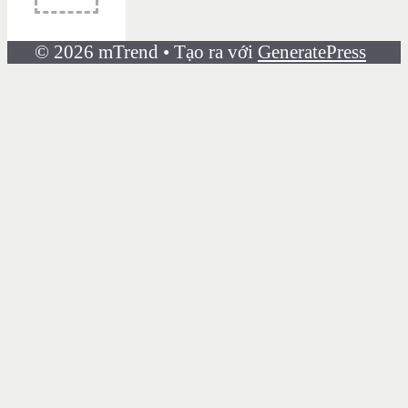
© 2026 mTrend
• Tạo ra với
GeneratePress