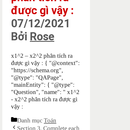
được gì vậy :
07/12/2021
Bởi
Rose
x1^2 – x2^2 phân tích ra
được gì vậy :
{ "@context":
"https://schema.org",
"@type": "QAPage",
"mainEntity": { "@type":
"Question", "name": " x1^2
- x2^2 phân tích ra được gì
vậy :
Danh mục
Toán
Section 3. Complete each