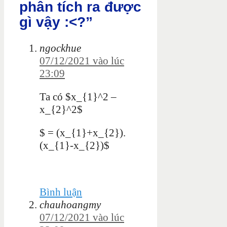
phân tích ra được
gì vậy :<?”
ngockhue
07/12/2021 vào lúc
23:09
Ta có $x_{1}^2 –
x_{2}^2$
$ = (x_{1}+x_{2}).
(x_{1}-x_{2})$
Bình luận
chauhoangmy
07/12/2021 vào lúc