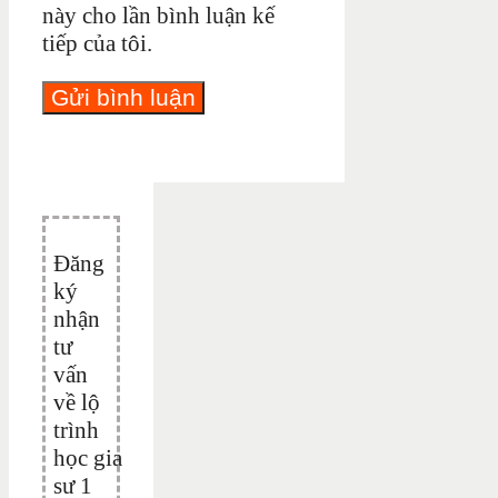
này cho lần bình luận kế
tiếp của tôi.
Đăng
ký
nhận
tư
vấn
về lộ
trình
học gia
sư 1