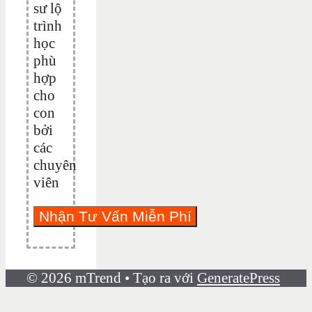
sư lộ
trình
học
phù
hợp
cho
con
bởi
các
chuyên
viên
© 2026 mTrend
• Tạo ra với
GeneratePress