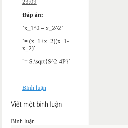
23:09
Đáp án:
`x_1^2 – x_2^2`
`= (x_1+x_2)(x_1-
x_2)`
`= S.\sqrt{S^2-4P}`
Bình luận
Viết một bình luận
Bình luận