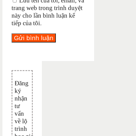
Lưu tên của tôi, email, và
trang web trong trình duyệt
này cho lần bình luận kế
tiếp của tôi.
Đăng
ký
nhận
tư
vấn
về lộ
trình