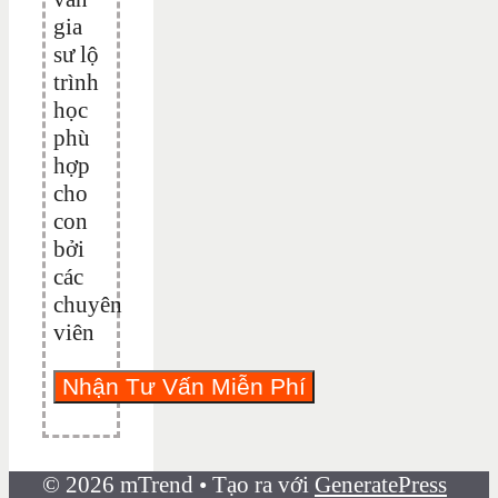
gia
sư lộ
trình
học
phù
hợp
cho
con
bởi
các
chuyên
viên
© 2026 mTrend
• Tạo ra với
GeneratePress