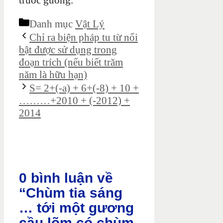
trước gương.
Danh mục
Vật Lý
Chỉ ra biện pháp tu từ nổi
bật được sử dụng trong
đoạn trích (nếu biết trăm
năm là hữu hạn)
S= 2+(-a) + 6+(-8) + 10 +
………+2010 + (-2012) +
2014
0 bình luận về
“Chùm tia sáng
… tới một gương
cầu lõm có chùm