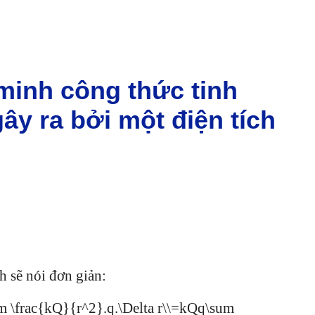
minh công thức tinh
y ra bởi một điện tích
h sẽ nói đơn giản:
um \frac{kQ}{r^2}.q.\Delta r\\=kQq\sum