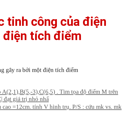
 tinh công của điện
 điện tích điểm
 gây ra bởi một điện tích điểm
A(2,1),B(5,-3),C(6,5) . Tìm tọa độ điểm M trên
đạt giá trị nhỏ nhấ
 cao =12cm. tính V hình trụ. P/S : cứu mk vs. mk