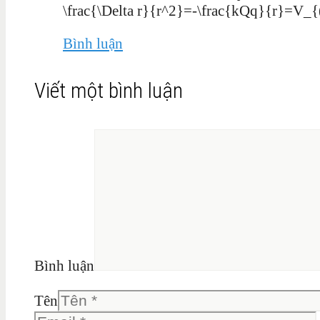
\frac{\Delta r}{r^2}=-\frac{kQq}{r}=V_{
Bình luận
Viết một bình luận
Bình luận
Tên