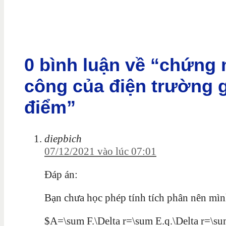
0 bình luận về “chứng 
công của điện trường gâ
điểm”
diepbich
07/12/2021 vào lúc 07:01
Đáp án:
Bạn chưa học phép tính tích phân nên mìn
$A=\sum F.\Delta r=\sum E.q.\Delta r=\s