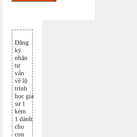
Đăng
ký
nhận
tư
vấn
về lộ
trình
học gia
sư 1
kèm
1 dành
cho
con