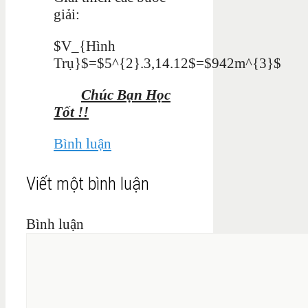
giải:
$V_{Hình
Trụ}$=$5^{2}.3,14.12$=$942m^{3}$
Chúc Bạn Học
Tốt !!
Bình luận
Viết một bình luận
Bình luận