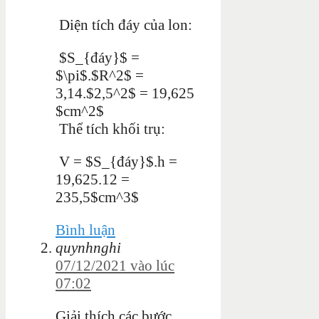
Diện tích đáy của lon:
$S_{đáy}$ =
$\pi$.$R^2$ =
3,14.$2,5^2$ = 19,625
$cm^2$
Thể tích khối trụ:
V =
$S_{đáy}$.h =
19,625.12 =
235,5$cm^3$
Bình luận
quynhnghi
07/12/2021 vào lúc
07:02
Giải thích các bước