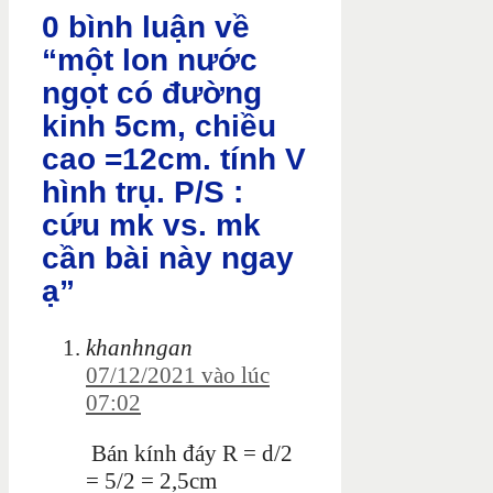
0 bình luận về
“một lon nước
ngọt có đường
kinh 5cm, chiều
cao =12cm. tính V
hình trụ. P/S :
cứu mk vs. mk
cần bài này ngay
ạ”
khanhngan
07/12/2021 vào lúc
07:02
Bán kính đáy R = d/2
= 5/2 = 2,5cm