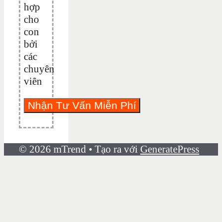
hợp
cho
con
bởi
các
chuyên
viên
© 2026 mTrend
• Tạo ra với
GeneratePress