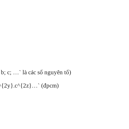
b; c; …` là các số nguyên tố)
b^{2y}.c^{2z}…` (đpcm)