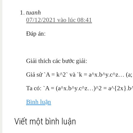
tuanh
07/12/2021 vào lúc 08:41
Đáp án:
Giải thích các bước giải:
Giả sử `A = k^2` và `k = a^x.b^y.c^z… (a; 
Ta có: `A = (a^x.b^y.c^z…)^2 = a^{2x}.
Bình luận
Viết một bình luận