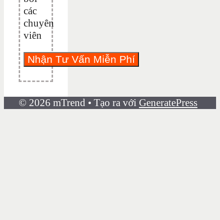
các
chuyên
viên
© 2026 mTrend
• Tạo ra với
GeneratePress