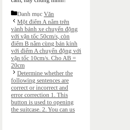
cảm, hãy chứng minh!
Danh mục
Văn
Một điểm A nằm trên
vành bánh xe chuyển động
với vận tốc 50cm/s, còn
điểm B nằm cùng bán kính
với điểm A chuyển động với
vận tốc 10cm/s. Cho AB =
20cm
Determine whether the
following sentences are
correct or incorrect and
error correction 1. This
button is used to opening
the suitcase. 2. You can us