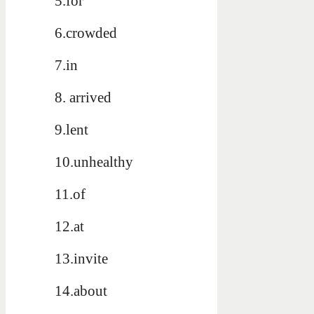
5.for
6.crowded
7.in
8. arrived
9.lent
10.unhealthy
11.of
12.at
13.invite
14.about