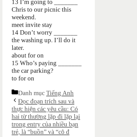
13 I’m going to _______
Chris to our picnic this
weekend.
meet invite stay
14 Don’t worry _______
the washing up. I’ll do it
later.
about for on
15 Who’s paying _______
the car parking?
to for on
Danh mục
Tiếng Anh
Đọc đoạn trích sau và
thực hiện các yêu cầu: Có
hai từ thường lặp đi lặp lại
trong entry của nhiều bạn
trẻ, là “buồn” và “cô đ