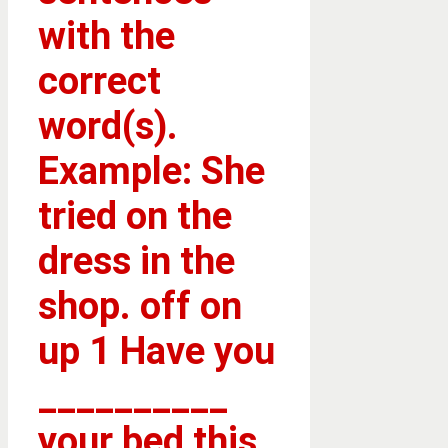
with the
correct
word(s).
Example: She
tried on the
dress in the
shop. off on
up 1 Have you
__________
your bed this