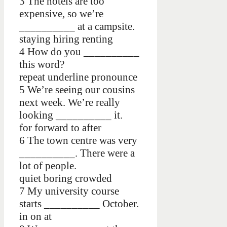
3 The hotels are too
expensive, so we’re
__________ at a campsite.
staying hiring renting
4 How do you __________
this word?
repeat underline pronounce
5 We’re seeing our cousins
next week. We’re really
looking __________ it.
for forward to after
6 The town centre was very
__________. There were a
lot of people.
quiet boring crowded
7 My university course
starts __________ October.
in on at