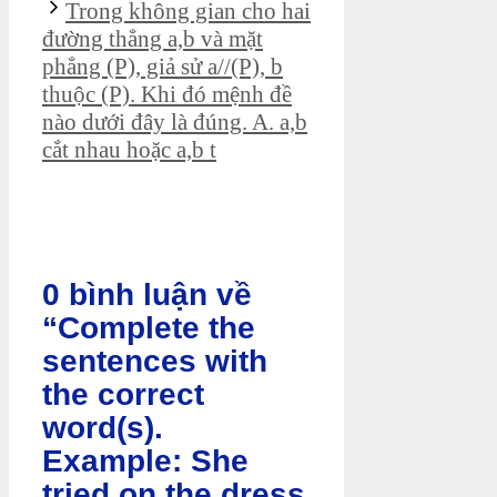
Trong không gian cho hai
đường thẳng a,b và mặt
phẳng (P), giả sử a//(P), b
thuộc (P). Khi đó mệnh đề
nào dưới đây là đúng. A. a,b
cắt nhau hoặc a,b t
0 bình luận về
“Complete the
sentences with
the correct
word(s).
Example: She
tried on the dress