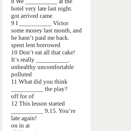
8 We __________ at the
hotel very late last night.
got arrived came
9 I __________ Victor
some money last month, and
he hasn’t paid me back.
spent lent borrowed
10 Don’t eat all that cake!
It’s really __________.
unhealthy uncomfortable
polluted
11 What did you think
__________ the play?
off for of
12 This lesson started
__________ 9.15. You’re
late again!
on in at