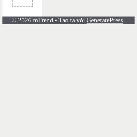
© 2026 mTrend
• Tạo ra với
GeneratePress