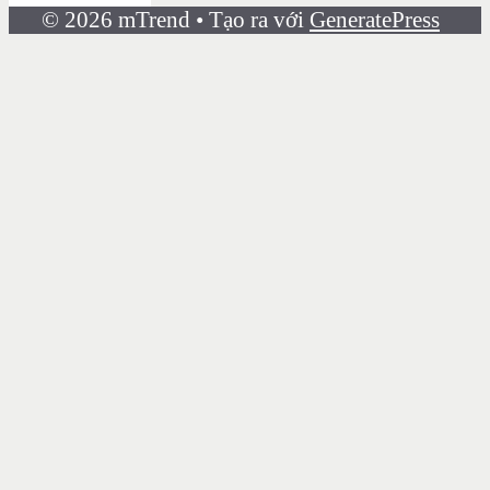
© 2026 mTrend
• Tạo ra với
GeneratePress