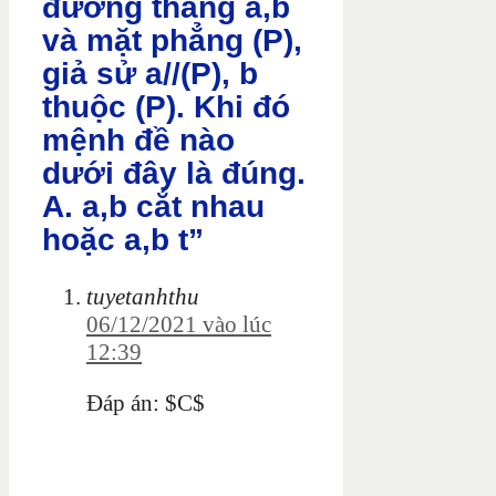
đường thẳng a,b
và mặt phẳng (P),
giả sử a//(P), b
thuộc (P). Khi đó
mệnh đề nào
dưới đây là đúng.
A. a,b cắt nhau
hoặc a,b t”
tuyetanhthu
06/12/2021 vào lúc
12:39
Đáp án: $C$