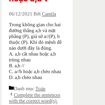
06/12/2021
Bởi
Camila
Trong không gian cho hai
đường thẳng a,b và mặt
phẳng (P), giả sử a//(P), b
thuộc (P). Khi đó mệnh đề
nào dưới đây là đúng.
A. a,b cắt nhau hoặc a,b
trùng nhau
B. a,b //
C. a//b hoặc a,b chéo nhau
D. a,b chéo nhau
Danh mục
Toán
Complete the sentences
with the correct word(s).