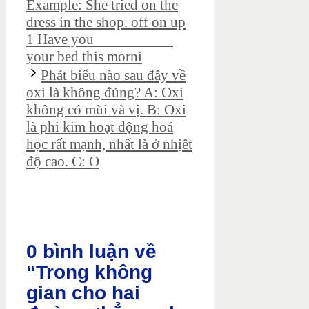
Example: She tried on the
dress in the shop. off on up
1 Have you __________
your bed this morni
Phát biểu nào sau đây về
oxi là không đúng? A: Oxi
không có mùi và vị. B: Oxi
là phi kim hoạt động hoá
học rất mạnh, nhất là ở nhịêt
độ cao. C: O
0 bình luận về
“Trong không
gian cho hai