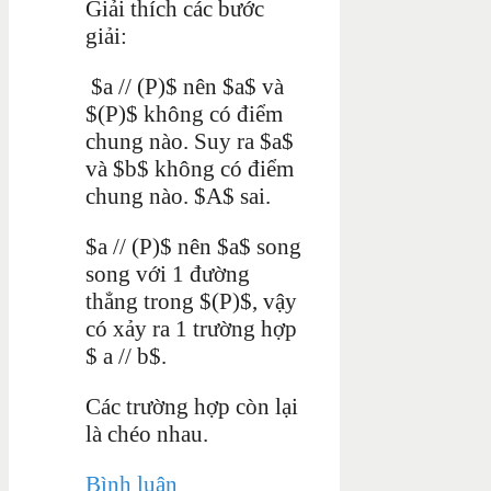
Giải thích các bước
giải:
$a // (P)$ nên $a$ và
$(P)$ không có điểm
chung nào. Suy ra $a$
và $b$ không có điểm
chung nào. $A$ sai.
$a // (P)$ nên $a$ song
song với 1 đường
thẳng trong $(P)$, vậy
có xảy ra 1 trường hợp
$ a // b$.
Các trường hợp còn lại
là chéo nhau.
Bình luận