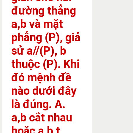
đường thẳng
a,b và mặt
phẳng (P), giả
sử a//(P), b
thuộc (P). Khi
đó mệnh đề
nào dưới đây
là đúng. A.
a,b cắt nhau
hoặc a,b t