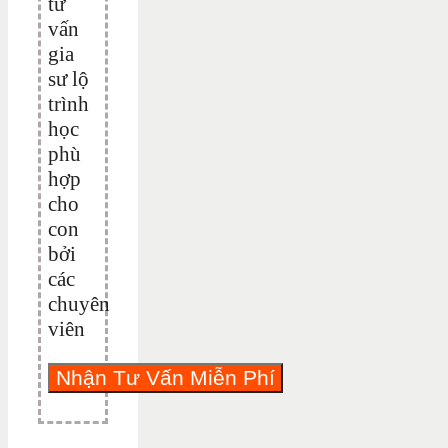
tư
vấn
gia
sư lộ
trình
học
phù
hợp
cho
con
bởi
các
chuyên
viên