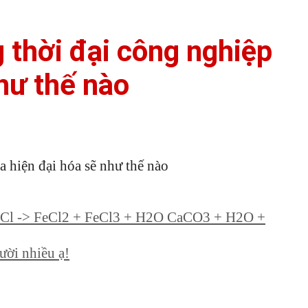
 thời đại công nghiệp
như thế nào
iện đại hóa sẽ như thế nào
HCl -> FeCl2 + FeCl3 + H2O CaCO3 + H2O +
ười nhiều ạ!