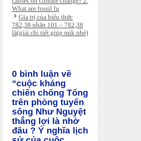
causes on climate change? 2.
What are fossil fu
Gía trị của biểu thức
782,38 nhân 101 – 782,38
là(giải chi tiết giúp mik nhé)
0 bình luận về
“cuộc kháng
chiến chống Tống
trên phòng tuyến
sông Như Nguyệt
thắng lợi là nhờ
đâu ? Ý nghĩa lịch
sử của cuộc