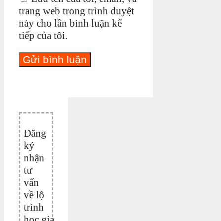
trang web trong trình duyệt
này cho lần bình luận kế
tiếp của tôi.
Đăng
ký
nhận
tư
vấn
về lộ
trình
học gia