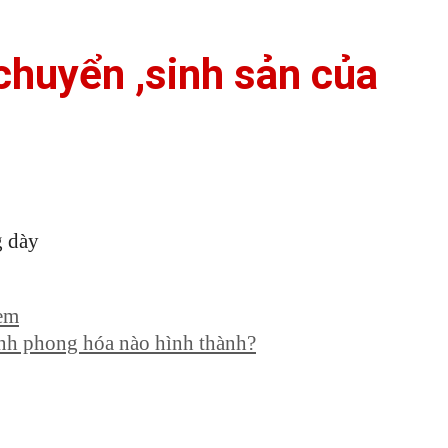
chuyển ,sinh sản của
g dày
 em
nh phong hóa nào hình thành?