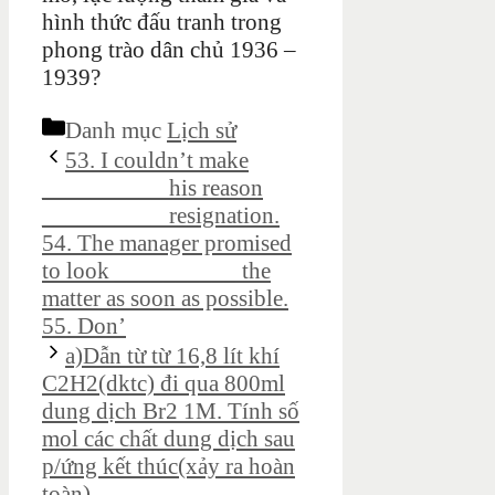
hình thức đấu tranh trong
phong trào dân chủ 1936 –
1939?
Danh mục
Lịch sử
53. I couldn’t make
__________ his reason
__________ resignation.
54. The manager promised
to look __________ the
matter as soon as possible.
55. Don’
a)Dẫn từ từ 16,8 lít khí
C2H2(dktc) đi qua 800ml
dung dịch Br2 1M. Tính số
mol các chất dung dịch sau
p/ứng kết thúc(xảy ra hoàn
toàn)