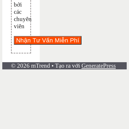
bởi
các
chuyên
viên
© 2026 mTrend
• Tạo ra với
GeneratePress