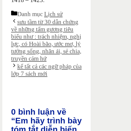
1418 – 1423.
Danh mục
Lịch sử
sưu tầm từ 30 dẫn chứng
về những tấm gương tiêu
biểu như : trách nhiệm, nghị
lực, có Hoài bão, ước mơ, lý
tưởng sống, nhân ái, sẻ chia,
truyền cảm hứ
kể tất cả các ngữ pháp của
lớp 7 sách mới
0 bình luận về
“Em hãy trình bày
tóm tắt diễn biến