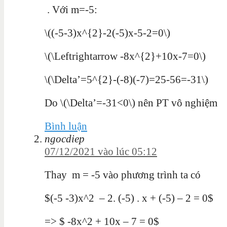
. Với m=-5:
\((-5-3)x^{2}-2(-5)x-5-2=0\)
\(\Leftrightarrow -8x^{2}+10x-7=0\)
\(\Delta’=5^{2}-(-8)(-7)=25-56=-31\)
Do \(\Delta’=-31<0\) nên PT vô nghiệm
Bình luận
ngocdiep
07/12/2021 vào lúc 05:12
Thay m = -5 vào phương trình ta có
$(-5 -3)x^2 – 2. (-5) . x + (-5) – 2 = 0$
=> $ -8x^2 + 10x – 7 = 0$