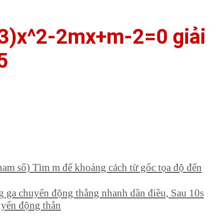
-3)x^2-2mx+m-2=0 giải
5
tham số) Tìm m để khoảng cách từ gốc tọa độ đến
ăng ga chuyển động thẳng nhanh dần điều, Sau 10s
uyển động thẳn