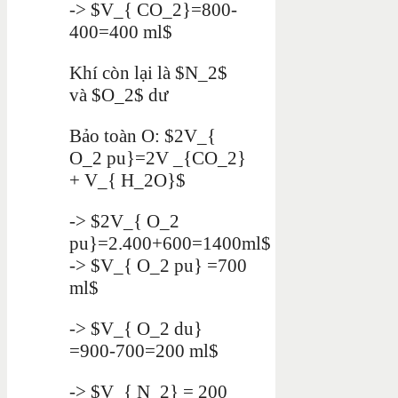
-> $V_{ CO_2}=800-
400=400 ml$
Khí còn lại là $N_2$
và $O_2$ dư
Bảo toàn O: $2V_{
O_2 pu}=2V _{CO_2}
+ V_{ H_2O}$
-> $2V_{ O_2
pu}=2.400+600=1400ml$
-> $V_{ O_2 pu} =700
ml$
-> $V_{ O_2 du}
=900-700=200 ml$
-> $V_{ N_2} = 200