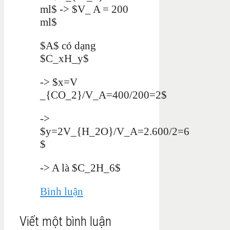
ml$ -> $V_ A = 200
ml$
$A$ có dạng
$C_xH_y$
-> $x=V
_{CO_2}/V_A=400/200=2$
->
$y=2V_{H_2O}/V_A=2.600/2=6
$
-> A là $C_2H_6$
Bình luận
Viết một bình luận