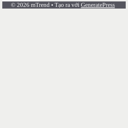
© 2026 mTrend
• Tạo ra với
GeneratePress