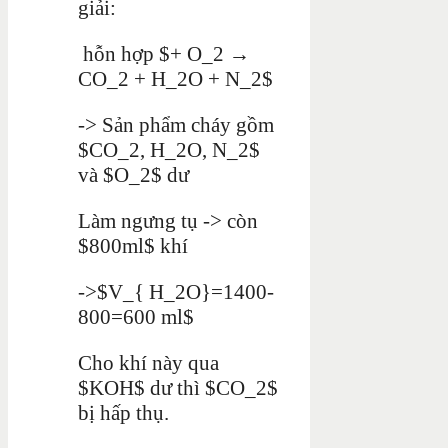
giải:
hỗn hợp $+ O_2 →
CO_2 + H_2O + N_2$
-> Sản phẩm cháy gồm
$CO_2, H_2O, N_2$
và $O_2$ dư
Làm ngưng tụ -> còn
$800ml$ khí
->$V_{ H_2O}=1400-
800=600 ml$
Cho khí này qua
$KOH$ dư thì $CO_2$
bị hấp thụ.