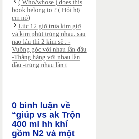
( Who/whose ) does this
book belong to ? ( Hỏi hộ
em nó)
Lúc 12 giờ trưa kim giờ
và kim phút trùng nhau. sau
nao lâu thì 2 kim sẽ : -
Vuông góc với nhau lần đầu
-Thẳng hàng với nhau lần
đầu -trùng nhau lần t
0 bình luận về
“giúp vs ak Trộn
400 ml hh khí
gồm N2 và một