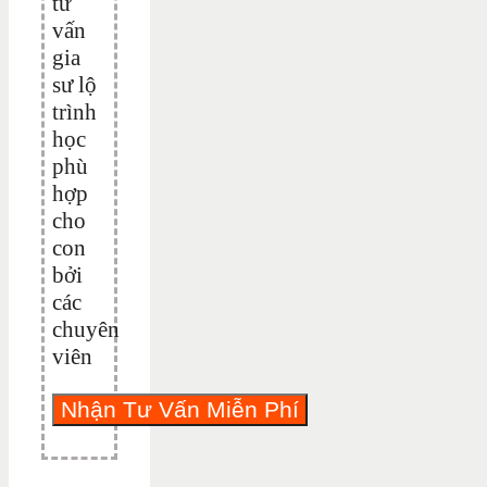
tư
vấn
gia
sư lộ
trình
học
phù
hợp
cho
con
bởi
các
chuyên
viên