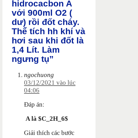
hidrocacbon A
với 900ml O2 (
dư) rồi đốt cháy.
Thể tích hh khí và
hơi sau khi đốt là
1,4 Lít. Làm
ngưng tụ”
ngochuong
03/12/2021 vào lúc
04:06
Đáp án:
A là $C_2H_6$
Giải thích các bước