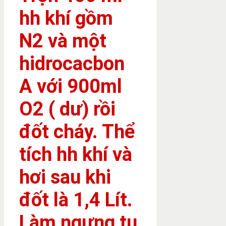
hh khí gồm
N2 và một
hidrocacbon
A với 900ml
O2 ( dư) rồi
đốt cháy. Thể
tích hh khí và
hơi sau khi
đốt là 1,4 Lít.
Làm ngưng tụ