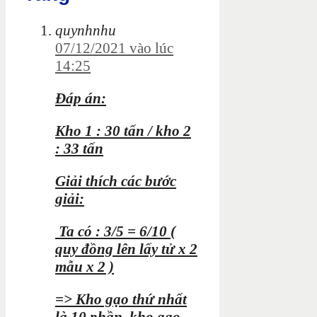
quynhnhu
07/12/2021 vào lúc
14:25
Đáp án:
Kho 1 : 30 tấn / kho 2
: 33 tấn
Giải thích các bước
giải:
Ta có : 3/5 = 6/10 (
quy đồng lên lấy tử x 2
mẫu x 2 )
=> Kho gạo thứ nhất
là 10 phần, kho gạo