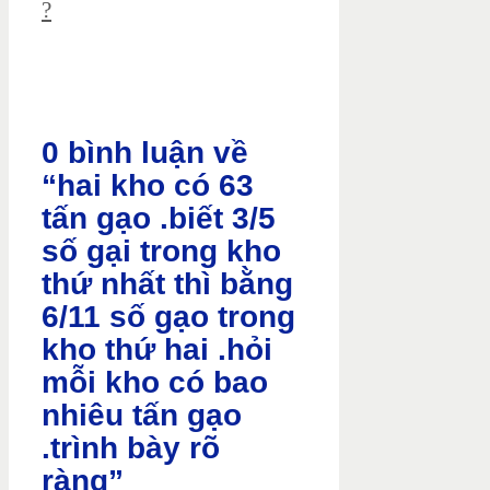
?
0 bình luận về
“hai kho có 63
tấn gạo .biết 3/5
số gại trong kho
thứ nhất thì bằng
6/11 số gạo trong
kho thứ hai .hỏi
mỗi kho có bao
nhiêu tấn gạo
.trình bày rõ
ràng”