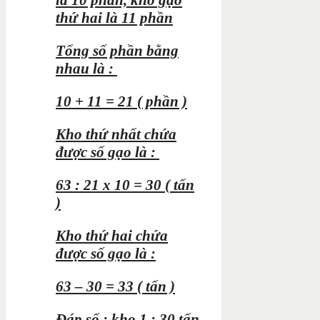
thứ hai là 11 phần
Tổng số phần bằng
nhau là :
10 + 11 = 21 ( phần )
Kho thứ nhất chứa
được số gạo là :
63 : 21 x 10 = 30 ( tấn
)
Kho thứ hai chứa
được số gạo là :
63 – 30 = 33 ( tấn )
Đáp số : kho 1 : 30 tấn