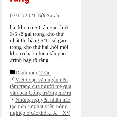
07/12/2021
Bởi
Sarah
hai kho có 63 tấn gạo .biết
3/5 số gại trong kho thứ
nhất thì bằng 6/11 số gạo
trong kho thứ hai .hỏi mỗi
kho có bao nhiêu tấn gạo
.trình bày rõ ràng
Danh mục
Toán
Viết đoạn văn ngắn nêu
tâm trạng của người mẹ qua
văn bản Cổng trường mở ra
Những nguyên nhân nào
tạo nên sự phát triển nông
nghiệp ở các thế kỉ X – XV