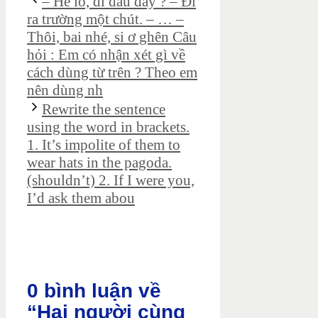
– Hê lô, đi đâu đấy ? – Đi
ra trường một chút. – … –
Thôi, bai nhé, si ơ ghên Câu
hỏi : Em có nhận xét gì về
cách dùng từ trên ? Theo em
nên dùng nh
Rewrite the sentence
using the word in brackets.
1. It’s impolite of them to
wear hats in the pagoda.
(shouldn’t) 2. If I were you,
I’d ask them abou
0 bình luận về
“Hai người cùng