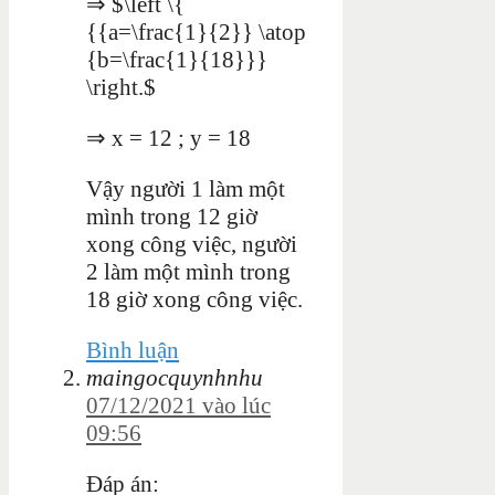
⇒ $\left \{
{{a=\frac{1}{2}} \atop
{b=\frac{1}{18}}}
\right.$
⇒
x
=
12
;
y
=
18
Vậy người 1 làm một
mình trong 12 giờ
xong công việc, người
2 làm một mình trong
18 giờ xong công việc.
Bình luận
maingocquynhnhu
07/12/2021 vào lúc
09:56
Đáp án: