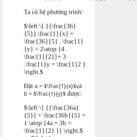
Ta có hệ phương trình:
$\left \{ {{\frac{36}
{5}}.\frac{1}{x} +
\frac{36}{5} . \frac{1}
{y} = 2\atop {4 .
\frac{1}{2}}+ 3
.\frac{1}y = \frac{1}2 }
\right.$
Đặt
a
= $\frac{1}{x}$và
b
= $\frac{1}{y}$
được:
$\left \{ {{\frac{36a}
{5}} + \frac{36b}{5} =
1 \atop {4a + 3b =
\frac{1}{2} }} \right.$