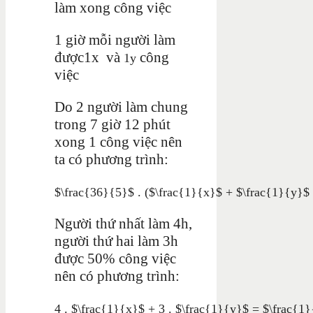
làm xong công việc
1 giờ mỗi người làm
được1x và
công
1
y
việc
Do 2 người làm chung
trong 7 giờ 12 phút
xong 1 công việc nên
ta có phương trình:
$\frac{36}{5}$
.
($\frac{1}{x}$ + $\frac{1}{y}$
Người thứ nhất làm 4h,
người thứ hai làm 3h
được 50% công việc
nên có phương trình:
4 . $\frac{1}{x}$
+
3 . $\frac{1}{y}$
= $\frac{1