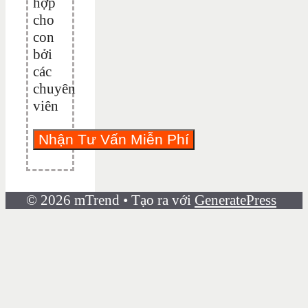
hợp
cho
con
bởi
các
chuyên
viên
© 2026 mTrend
• Tạo ra với
GeneratePress