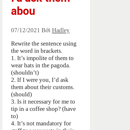
abou
07/12/2021
Bởi
Hadley
Rewrite the sentence using
the word in brackets.
1. It’s impolite of them to
wear hats in the pagoda.
(shouldn’t)
2. If I were you, I’d ask
them about their customs.
(should)
3. Is it necessary for me to
tip in a coffee shop? (have
to)
4. It’s not mandatory for