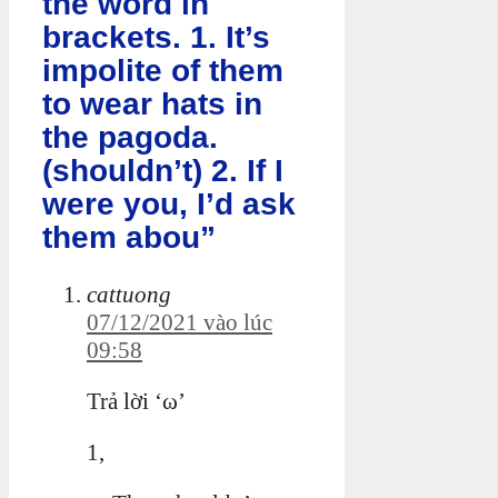
the word in
brackets. 1. It’s
impolite of them
to wear hats in
the pagoda.
(shouldn’t) 2. If I
were you, I’d ask
them abou”
cattuong
07/12/2021 vào lúc
09:58
Trả lời ‘ω’
1,