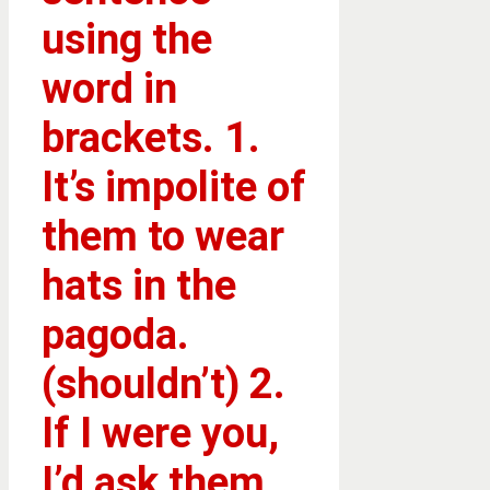
using the
word in
brackets. 1.
It’s impolite of
them to wear
hats in the
pagoda.
(shouldn’t) 2.
If I were you,
I’d ask them