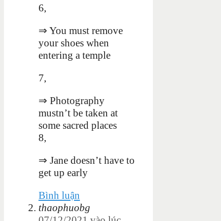
6,
⇒ You must remove
your shoes when
entering a temple
7,
⇒ Photography
mustn’t be taken at
some sacred places
8,
⇒ Jane doesn’t have to
get up early
Bình luận
thaophuobg
07/12/2021 vào lúc