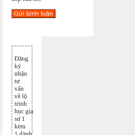
Đăng
ký
nhận
tư
vấn
về lộ
trình
học gia
sư 1
kèm
1 dành