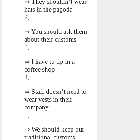
⇒ They shouldn’t wear
hats in the pagoda
2,
⇒
You should ask them
about their customs
3,
⇒
I have to tip in a
coffee shop
4,
⇒ Staff doesn’t need to
wear vests in their
company
5,
⇒ We should keep our
traditional customs