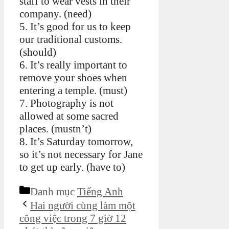
staff to wear vests in their
company. (need)
5. It’s good for us to keep
our traditional customs.
(should)
6. It’s really important to
remove your shoes when
entering a temple. (must)
7. Photography is not
allowed at some sacred
places. (mustn’t)
8. It’s Saturday tomorrow,
so it’s not necessary for Jane
to get up early. (have to)
Danh mục
Tiếng Anh
Hai người cùng làm một
công việc trong 7 giờ 12