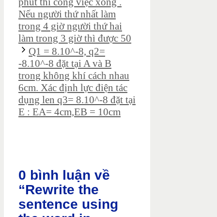
phút thì công việc xong .
Nếu người thứ nhất làm
trong 4 giờ người thứ hai
làm trong 3 giờ thì được 50
Q1 = 8.10^-8, q2=
-8.10^-8 đặt tại A và B
trong không khí cách nhau
6cm. Xác định lực điện tác
dụng len q3= 8.10^-8 đặt tại
E : EA= 4cm,EB = 10cm
0 bình luận về
“Rewrite the
sentence using