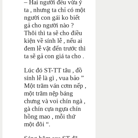
– Hai người đều vừa ý
ta , nhưng ta chỉ có một
người con gái ko biết
gả cho người nào ?
Thôi thì ta sẽ cho điều
kiện về sính lễ , nếu ai
đem lễ vật đến trước thì
ta sẽ gả con giá ta cho .
Lúc đó ST-TT tâu , đồ
sính lễ là gì , vua bảo ”
Một trăm ván cơm nếp ,
một trăm nệp báng
chưng và voi chín ngà ,
gà chín cựa ngựa chín
hồng mao , mỗi thứ
một đôi “.