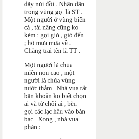
dãy núi đồi . Nhân dân
trong vùng gọi là ST .
Một người ở vùng biển
cả , tài năng cũng ko
kém : gọi gió , gió đến
; hô mưa mưa về .
Chàng trai tên là TT .
Một người là chúa
miền non cao , một
người là chúa vùng
nước thẳm . Nhà vua rất
băn khoắn ko biết chọn
ai và từ chối ai , bèn
gọi các lạc hầu vào bàn
bạc . Xong , nhà vua
phán :