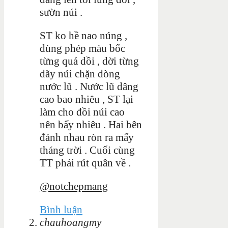
sườn núi .
ST ko hề nao núng ,
dùng phép màu bốc
từng quả dồi , dời từng
dãy núi chặn dòng
nước lũ . Nước lũ dâng
cao bao nhiêu , ST lại
làm cho đồi núi cao
nên bấy nhiêu . Hai bên
đánh nhau ròn ra mấy
tháng trời . Cuối cùng
TT phải rút quân về .
@notchepmang
Bình luận
chauhoangmy