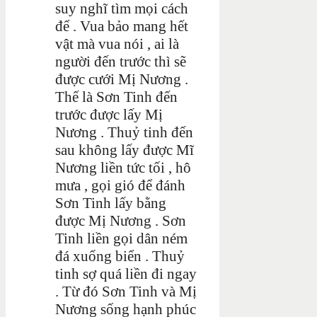
suy nghĩ tìm mọi cách
để . Vua bảo mang hết
vật mà vua nói , ai là
người đến trước thì sẽ
được cưới Mị Nương .
Thế là Sơn Tinh đến
trước được lấy Mị
Nương . Thuỷ tinh đến
sau không lấy được Mĩ
Nương liền tức tối , hô
mưa , gọi gió để đánh
Sơn Tinh lấy bằng
được Mị Nương . Sơn
Tinh liền gọi dân ném
đá xuống biển . Thuỷ
tinh sợ quá liền đi ngay
. Từ đó Sơn Tinh và Mị
Nương sống hạnh phúc