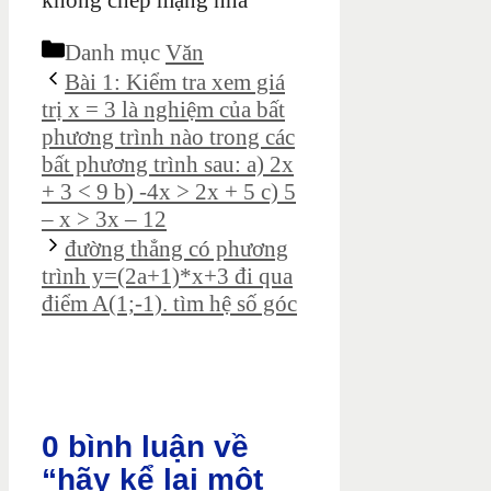
không chép mạng nha
Danh mục
Văn
Bài 1: Kiểm tra xem giá
trị x = 3 là nghiệm của bất
phương trình nào trong các
bất phương trình sau: a) 2x
+ 3 < 9 b) -4x > 2x + 5 c) 5
– x > 3x – 12
đường thẳng có phương
trình y=(2a+1)*x+3 đi qua
điểm A(1;-1). tìm hệ số góc
0 bình luận về
“hãy kể lại một