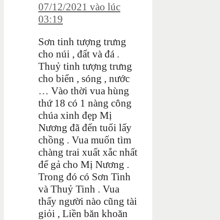
07/12/2021 vào lúc
03:19
Sơn tinh tượng trưng
cho núi , đất và đá .
Thuỷ tinh tượng trưng
cho biển , sóng , nước
… Vào thời vua hùng
thứ 18 có 1 nàng công
chúa xinh đẹp Mị
Nương đã đến tuổi lấy
chồng . Vua muốn tìm
chàng trai xuất xắc nhất
để gả cho Mị Nương .
Trong đó có Sơn Tinh
và Thuỷ Tinh . Vua
thấy người nào cũng tài
giỏi , Liền băn khoăn