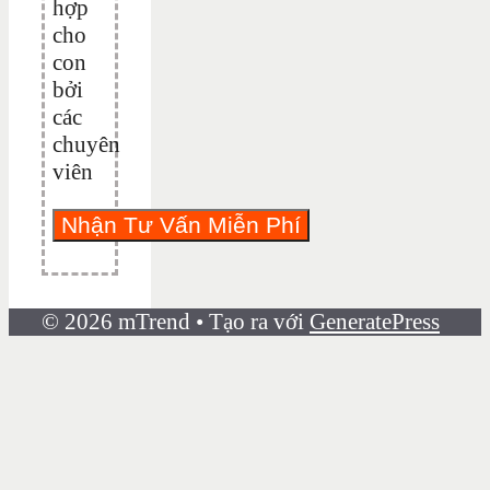
hợp
cho
con
bởi
các
chuyên
viên
© 2026 mTrend
• Tạo ra với
GeneratePress