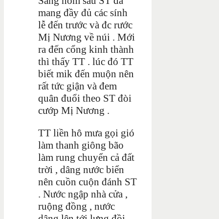
Sáng hôm sau ST đã
mang đầy đủ các sính
lễ đến trước và đc rước
Mị Nương về núi . Mới
ra đến cổng kinh thành
thì thấy TT . lúc đó TT
biết mik đến muộn nên
rất tức giận và đem
quân đuổi theo ST đòi
cướp Mị Nương .
TT liền hô mưa gọi gió
làm thanh giông bão
làm rung chuyển cả đất
trời , dâng nước biển
nên cuồn cuộn đánh ST
. Nước ngập nhà cửa ,
ruộng đồng , nước
dâng lên tới lưng đồi ,