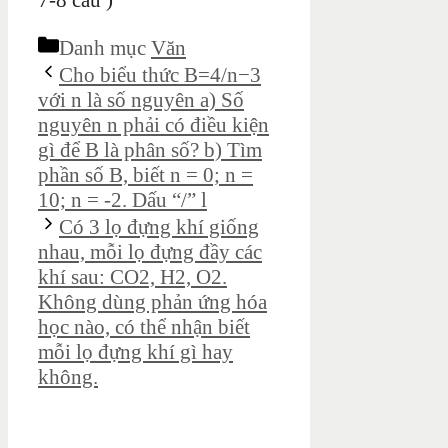
7-8 câu )
Danh mục
Văn
Cho biểu thức B=4/n−3
với n là số nguyên a) Số
nguyên n phải có điều kiện
gì để B là phân số? b) Tìm
phần số B, biết n = 0; n =
10; n = -2. Dấu “/” l
Có 3 lọ đựng khí giống
nhau, mỗi lọ đựng đầy các
khí sau: CO2, H2, O2.
Không dùng phản ứng hóa
học nào, có thể nhận biết
mỗi lọ đựng khí gì hay
không.