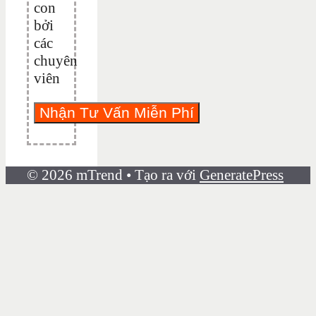
con
bởi
các
chuyên
viên
© 2026 mTrend
• Tạo ra với
GeneratePress