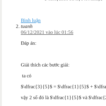
Bình luận
tuanh
06/12/2021 vào lúc 01:56
Đáp án:
Giải thích các bước giải:
ta có
$\dfrac{3}{5}$ = $\dfrac{1}{5}$ + $\dfr
vậy 2 số đó là $\dfrac{1}{5}$ và $\dfrac