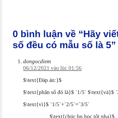
0 bình luận về “Hãy viế
số đều có mẫu số là 5”
dongocdiem
06/12/2021 vào lúc 01:56
$\text{Đáp án:}$
$\text{phân số đó là}$ `1/5` $\text{và}$ `
$\text{vì}$ `1/5`+`2/5`=`3/5`
$\text{chúc bn học tốt nha}$