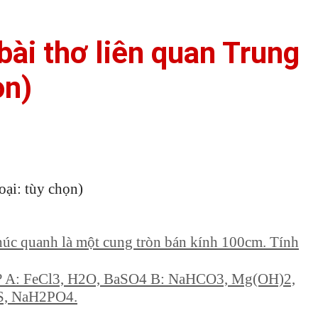
bài thơ liên quan Trung
ọn)
oại: tùy chọn)
khúc quanh là một cung tròn bán kính 100cm. Tính
uối? A: FeCl3, H2O, BaSO4 B: NaHCO3, Mg(OH)2,
S, NaH2PO4.