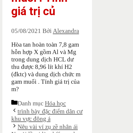
giá trị củ
05/08/2021
Bởi
Alexandra
Hòa tan hoàn toàn 7,8 gam
hỗn hợp X gồm Al và Mg
trong dung dịch HCL dư
thu được 8,96 lít khí H2
(đktc) và dung dịch chức m
gam muối . Tính giá trị của
m?
Danh mục
Hóa học
trình bày đặc điểm dân cư
khu vực đông á
Nêu vài ví zụ zề nhân ái