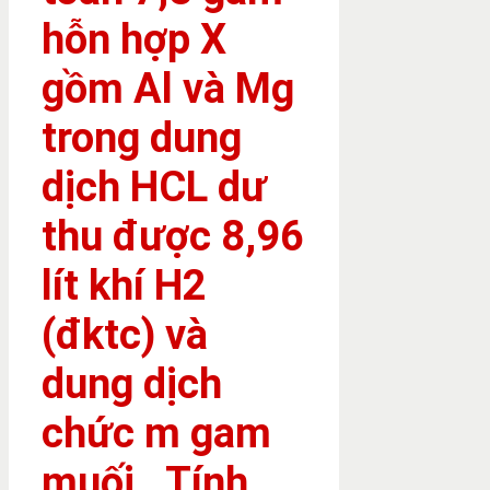
hỗn hợp X
gồm Al và Mg
trong dung
dịch HCL dư
thu được 8,96
lít khí H2
(đktc) và
dung dịch
chức m gam
muối . Tính