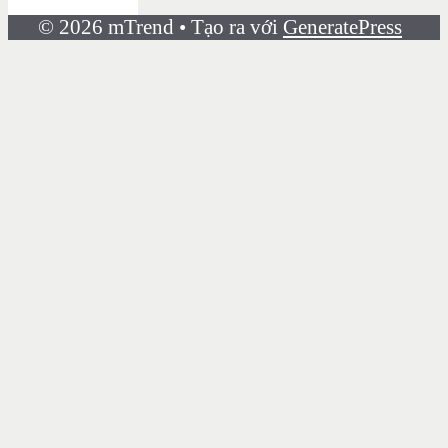
© 2026 mTrend
• Tạo ra với
GeneratePress