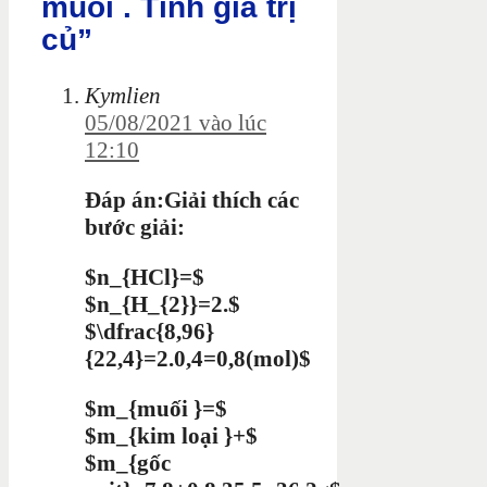
muối . Tính giá trị
củ”
Kymlien
05/08/2021 vào lúc
12:10
Đáp án:Giải thích các
bước giải:
$n_{HCl}=$
$n_{H_{2}}=2.$
$\dfrac{8,96}
{22,4}=2.0,4=0,8(mol)$
$m_{muối }=$
$m_{kim loại }+$
$m_{gốc