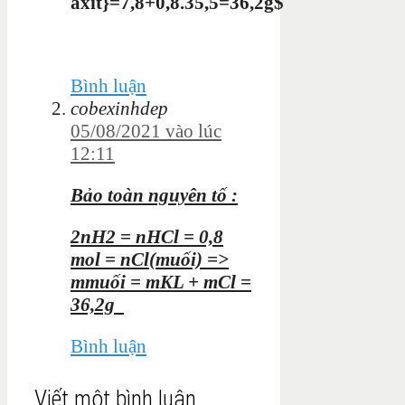
axit}=7,8+0,8.35,5=36,2g$
Bình luận
cobexinhdep
05/08/2021 vào lúc
12:11
Bảo toàn nguyên tố :
2nH2 = nHCl = 0,8
mol = nCl(muối) =>
mmuối = mKL + mCl =
36,2g
Bình luận
Viết một bình luận