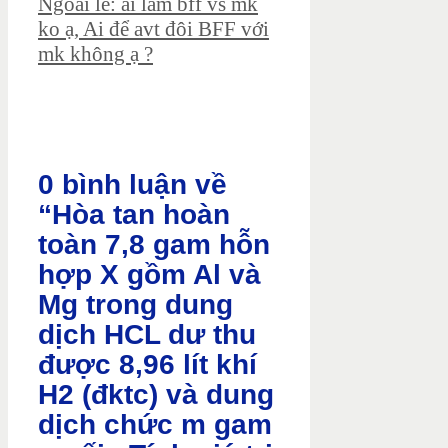
Ngoài lề: ai làm bff vs mk
ko ạ, Ai để avt đôi BFF với
mk không ạ ?
0 bình luận về
“Hòa tan hoàn
toàn 7,8 gam hỗn
hợp X gồm Al và
Mg trong dung
dịch HCL dư thu
được 8,96 lít khí
H2 (đktc) và dung
dịch chức m gam