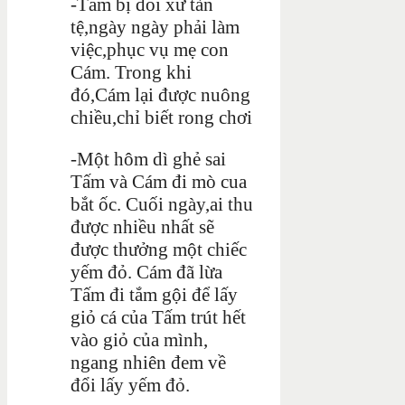
-Tấm bị đối xử tàn
tệ,ngày ngày phải làm
việc,phục vụ mẹ con
Cám. Trong khi
đó,Cám lại được nuông
chiều,chỉ biết rong chơi
-Một hôm dì ghẻ sai
Tấm và Cám đi mò cua
bắt ốc. Cuối ngày,ai thu
được nhiều nhất sẽ
được thưởng một chiếc
yếm đỏ. Cám đã lừa
Tấm đi tắm gội để lấy
giỏ cá của Tấm trút hết
vào giỏ của mình,
ngang nhiên đem về
đổi lấy yếm đỏ.