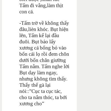
Tấm đi vắng,làm thịt
con cá.
-Tấm trờ về không thấy
đâu,lièn khóc. Bụt hiện
lên, Tấm kể lại đầu
đuôi. Bụt bảo lấy
xương cá bống bỏ vào
bốn cái lọ rồi đem chôn
dưới bốn chân giường
Tấm nằm. Tấm nghe lời
Bụt dạy làm ngay,
nhưng không tìm thấy.
Thấy thế gà lại
nói::”Cục ta cục tác,
cho ta nắm thóc, ta bới
xương cho”