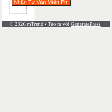
© 2026 mTrend
• Tạo ra với
GeneratePress