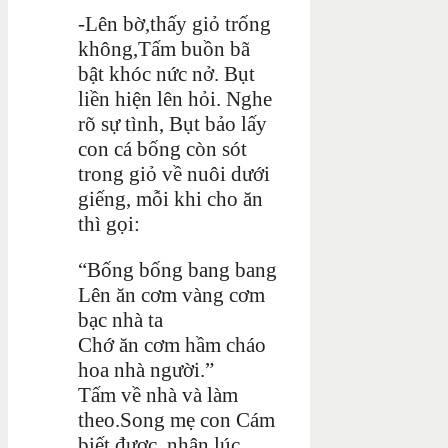
-Lên bờ,thấy giỏ trống
không,Tấm buồn bã
bật khóc nức nở. Bụt
liền hiện lên hỏi. Nghe
rõ sự tình, Bụt bảo lấy
con cá bống còn sót
trong giỏ về nuôi dưới
giếng, mỗi khi cho ăn
thì gọi:
“Bống bống bang bang
Lên ăn cơm vàng cơm
bạc nhà ta
Chớ ăn cơm hầm cháo
hoa nhà người.”
Tấm về nhà và làm
theo.Song mẹ con Cám
biết được ,nhân lúc