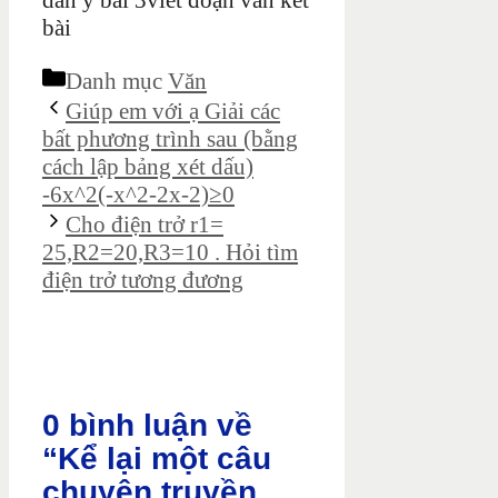
dàn ý bài 3viết đoạn văn kết
bài
Danh mục
Văn
Giúp em với ạ Giải các
bất phương trình sau (bằng
cách lập bảng xét dấu)
-6x^2(-x^2-2x-2)≥0
Cho điện trở r1=
25,R2=20,R3=10 . Hỏi tìm
điện trở tương đương
0 bình luận về
“Kể lại một câu
chuyện truyền