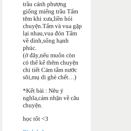
trầu cánh phượng
giống miếng trầu Tấm
têm khi xưa,liền hỏi
chuyện.Tấm và vua gặp
lại nhau,vua đón Tấm
về dinh,sống hạnh
phúc.
(ở đây,nếu muốn còn
có thể kể thêm chuyện
chi tiết Cám tắm nước
sôi,mụ dì ghẻ chết…)
*Kết bài : Nêu ý
nghĩa,cảm nhận về câu
chuyện.
học tốt <3