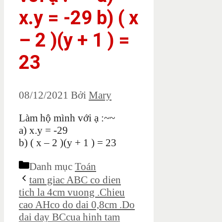
x.y = -29 b) ( x
– 2 )(y + 1 ) =
23
08/12/2021
Bởi
Mary
Làm hộ mình với ạ :~~
a) x.y = -29
b) ( x – 2 )(y + 1 ) = 23
Danh mục
Toán
tam giac ABC co dien
tich la 4cm vuong .Chieu
cao AHco do dai 0,8cm .Do
dai day BCcua hinh tam