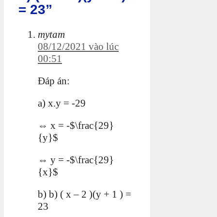
= 23”
mytam
08/12/2021 vào lúc
00:51
Đáp án:
a) x.y = -29
⇔ x = -$\frac{29}
{y}$
⇔ y = -$\frac{29}
{x}$
b) b) ( x – 2 )(y + 1 ) =
23