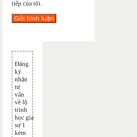
tiếp của tôi.
Đăng
ký
nhận
tư
vấn
về lộ
trình
học gia
sư 1
kèm