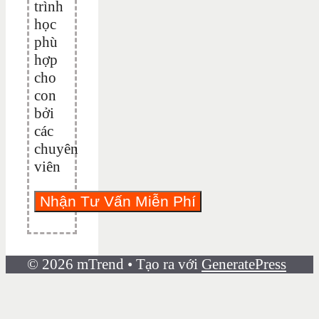
trình
học
phù
hợp
cho
con
bởi
các
chuyên
viên
© 2026 mTrend
• Tạo ra với
GeneratePress