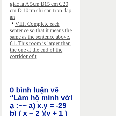
giac la A 5cm B15 cm C20
cm D 10cm chi can tron dap
an
VIII. Complete each
sentence so that it means the
same as the sentence above.
61. This room is larger than
the one at the end of the
corridor of t
0 bình luận về
“Làm hộ mình với
ạ :~~ a) x.y = -29
b) ( x – 2 )(y + 1 )