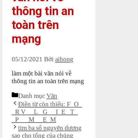
thông tin an
toàn trên
mạng
05/12/2021
Bởi
aihong
làm một bài văn nói về
thông tin an toàn trên mạng
Danh mục
Văn
Điền từ còn thiếu: F_O_
_R V_ _L_ G_ _I_E_ T_
_P_ _ M_ _E_M
tìm ba số nguyên dương
sao cho tổng của chúng