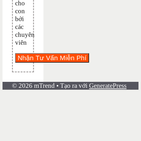
cho
con
bởi
các
chuyên
viên
© 2026 mTrend
• Tạo ra với
GeneratePress